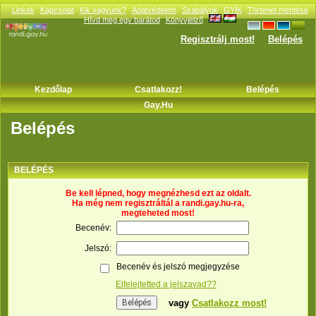
Linkek
Kapcsolat
Kik vagyunk?
Adatvédelem
Szabályok
GYÍK
Történet mentése
Hívd meg egy barátod
Könyvjelző
Regisztrálj most!
Belépés
Kezdőlap
Csatlakozz!
Belépés
Gay.hu
Belépés
BELÉPÉS
Be kell lépned, hogy megnézhesd ezt az oldalt.
Ha még nem regisztráltál a randi.gay.hu-ra,
megteheted most!
Becenév:
Jelszó:
Becenév és jelszó megjegyzése
Elfelejtetted a jelszavad??
vagy
Csatlakozz most!