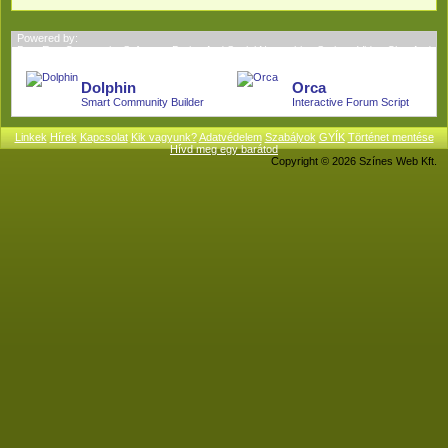
Powered by:
BoonEx - Community Software; Dating And Social Networking Scripts; Video Chat And
More.
Dolphin
Orca
Smart Community Builder
Interactive Forum Script
Linkek
Hírek
Kapcsolat
Kik vagyunk?
Adatvédelem
Szabályok
GYÍK
Történet mentése
Hívd meg egy barátod
Copyright © 2026 Színes Web Kft.