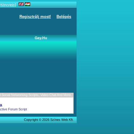
Könyvjelző
Regisztrálj most!
Belépés
Gay.hu
Social Networking Scripts; Video Chat And More.
a
active Forum Script
Copyright © 2026 Színes Web Kft.