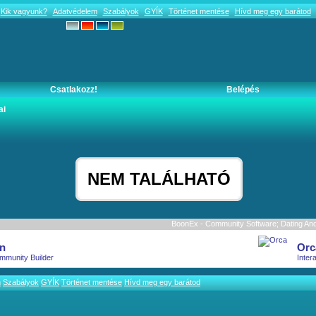
Kik vagyunk?
Adatvédelem
Szabályok
GYÍK
Történet mentése
Hívd meg egy barátod
Csatlakozz!
Belépés
ai
NEM TALÁLHATÓ
BoonEx - Community Software; Dating And 
n
Orc
mmunity Builder
Inter
m
Szabályok
GYÍK
Történet mentése
Hívd meg egy barátod