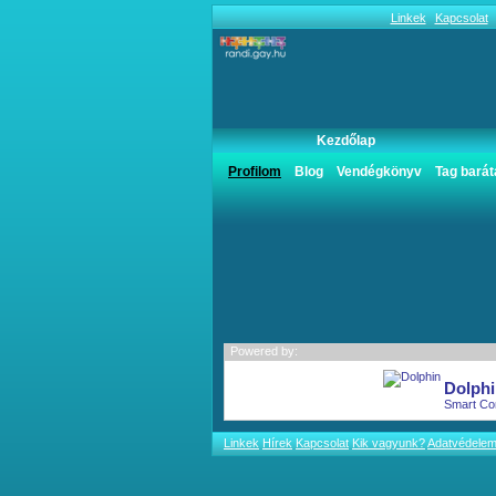
Linkek
Kapcsolat
Kezdőlap
blogja
Profilom
Blog
Vendégkönyv
Tag barát
Powered by:
Dolphi
Smart Co
Linkek
Hírek
Kapcsolat
Kik vagyunk?
Adatvédele