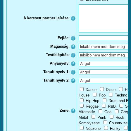
A keresett partner leírása:
Fejléc:
Magasság:
Testfelépítés:
Anyanyelv:
Tanult nyelv 1:
Tanult nyelv 2:
Dance
Disco
Ele
House
Pop
Techno
Hip-Hop
Drum and Ba
Reggae
R&B
Sk
Zene:
Alternatív
Goa
Gregó
Metál
Punk
Rock
Komolyzene
Country zen
Népzene
Funky