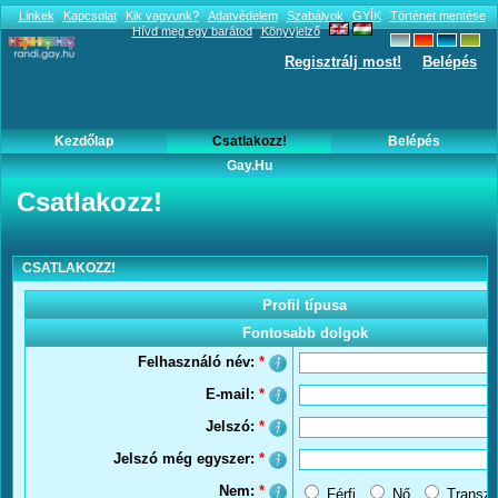
Linkek
Kapcsolat
Kik vagyunk?
Adatvédelem
Szabályok
GYÍK
Történet mentése
Hívd meg egy barátod
Könyvjelző
Regisztrálj most!
Belépés
Kezdőlap
Csatlakozz!
Belépés
Gay.hu
Csatlakozz!
Csatlakozz!
CSATLAKOZZ!
Profil típusa
Fontosabb dolgok
Felhasználó név:
*
E-mail:
*
Jelszó:
*
Jelszó még egyszer:
*
Nem:
*
Férfi
Nő
Transzs