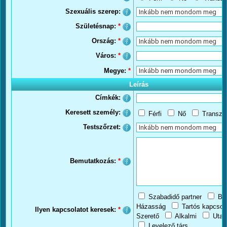
Szexuális szerep:
Születésnap:
*
Ország:
*
Város:
*
Megye:
*
Leírás
Címkék:
Keresett személy:
Férfi
Nő
Transzs
Testszőrzet:
Bemutatkozás:
*
Szabadidő partner
Ba
Házasság
Tartós kapcsol
Ilyen kapcsolatot keresek:
*
Szerető
Alkalmi
Utaz
Levelező társ