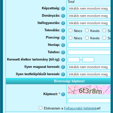
Soul
Képzettség:
Donányzás:
Italfogyasztás:
Tetoválás:
Nincs
Kevés
So
Piercing:
Nincs
Kevés
So
Honlap:
Telefon:
Keresett életkor tartomány (tól-ig):
-
Ilyen magasat keresek:
Ilyen testfelépítésűt keresek:
Biztonsági képteszt
Képteszt:
*
Elolvastam a
Felhasználói feltételek
et!