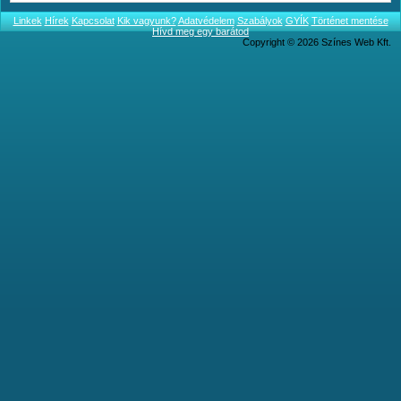
Linkek
Hírek
Kapcsolat
Kik vagyunk?
Adatvédelem
Szabályok
GYÍK
Történet mentése
Hívd meg egy barátod
Copyright © 2026 Színes Web Kft.