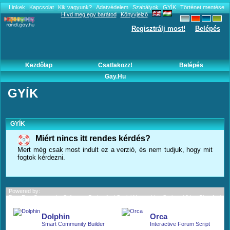
Linkek
Kapcsolat
Kik vagyunk?
Adatvédelem
Szabályok
GYÍK
Történet mentése
Hívd meg egy barátod
Könyvjelző
Regisztrálj most!
Belépés
Kezdőlap
Csatlakozz!
Belépés
Gay.hu
GYÍK
GYÍK
Miért nincs itt rendes kérdés?
Mert még csak most indult ez a verzió, és nem tudjuk, hogy mit
fogtok kérdezni.
Powered by:
BoonEx - Community Software; Dating And Social Networking Scripts; Video Chat And
More.
Dolphin
Orca
Smart Community Builder
Interactive Forum Script