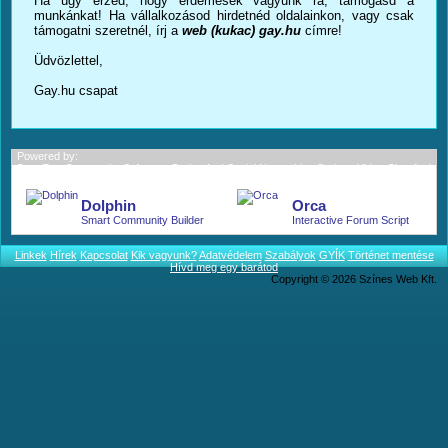
Ha úgy érzed, hogy érdemesek vagyunk rá, támogasd a
munkánkat! Ha vállalkozásod hirdetnéd oldalainkon, vagy csak
támogatni szeretnél, írj a
web (kukac) gay.hu
címre!
Üdvözlettel,
Gay.hu csapat
Powered by:
BoonEx - Community Software; Dating And Social Networking Scripts; Video Chat And
More.
Dolphin
Orca
Smart Community Builder
Interactive Forum Script
Linkek
Hírek
Kapcsolat
Kik vagyunk?
Adatvédelem
Szabályok
GYÍK
Történet mentése
Hívd meg egy barátod
Copyright © 2026 Színes Web Kft.