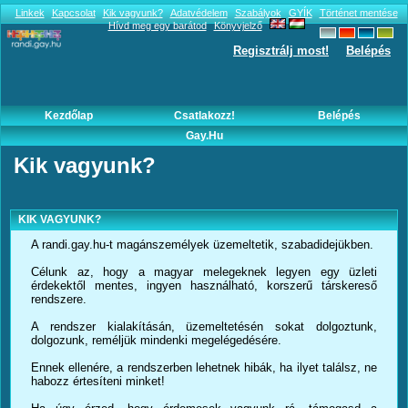
Linkek
Kapcsolat
Kik vagyunk?
Adatvédelem
Szabályok
GYÍK
Történet mentése
Hívd meg egy barátod
Könyvjelző
Regisztrálj most!
Belépés
Kezdőlap
Csatlakozz!
Belépés
Gay.hu
Kik vagyunk?
KIK VAGYUNK?
A randi.gay.hu-t magánszemélyek üzemeltetik, szabadidejükben.
Célunk az, hogy a magyar melegeknek legyen egy üzleti
érdekektől mentes, ingyen használható, korszerű társkereső
rendszere.
A rendszer kialakításán, üzemeltetésén sokat dolgoztunk,
dolgozunk, reméljük mindenki megelégedésére.
Ennek ellenére, a rendszerben lehetnek hibák, ha ilyet találsz, ne
habozz értesíteni minket!