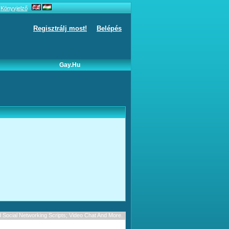
Könyvjelző
Regisztrálj most!
Belépés
Gay.hu
Social Networking Scripts; Video Chat And More.