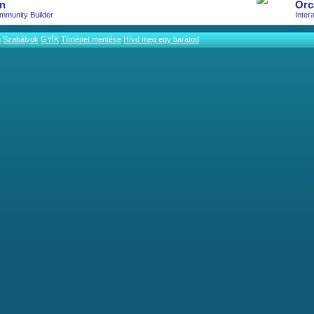
n
Orc
mmunity Builder
Inter
m
Szabályok
GYÍK
Történet mentése
Hívd meg egy barátod