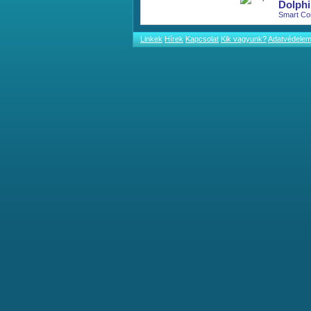
Dolphi
Smart Co
Linkek
Hírek
Kapcsolat
Kik vagyunk?
Adatvédele