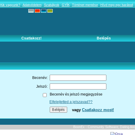
Kik vagyunk?
Adatvédelem
Szabályok
GYÍK
Történet mentése
Hívd meg egy barátod
Csatlakozz!
Belépés
Becenév:
Jelszó:
Becenév és jelszó megjegyzése
Elfelejtetted a jelszavad??
vagy
Csatlakozz most!
BoonEx - Community Software; Dating And 