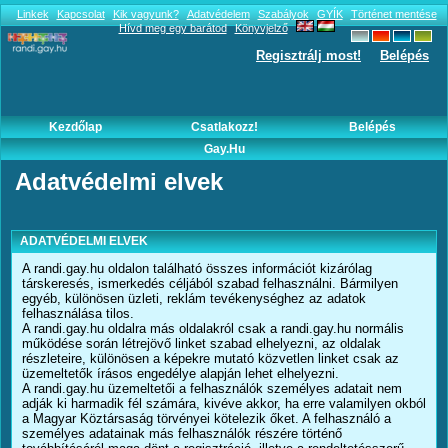
Linkek
Kapcsolat
Kik vagyunk?
Adatvédelem
Szabályok
GYÍK
Történet mentése
Hívd meg egy barátod
Könyvjelző
Regisztrálj most!
Belépés
Kezdőlap
Csatlakozz!
Belépés
Gay.hu
Adatvédelmi elvek
ADATVÉDELMI ELVEK
A randi.gay.hu oldalon található összes információt kizárólag
társkeresés, ismerkedés céljából szabad felhasználni. Bármilyen
egyéb, különösen üzleti, reklám tevékenységhez az adatok
felhasználása tilos.
A randi.gay.hu oldalra más oldalakról csak a randi.gay.hu normális
működése során létrejövő linket szabad elhelyezni, az oldalak
részleteire, különösen a képekre mutató közvetlen linket csak az
üzemeltetők írásos engedélye alapján lehet elhelyezni.
A randi.gay.hu üzemeltetői a felhasználók személyes adatait nem
adják ki harmadik fél számára, kivéve akkor, ha erre valamilyen okból
a Magyar Köztársaság törvényei kötelezik őket. A felhasználó a
személyes adatainak más felhasználók részére történő