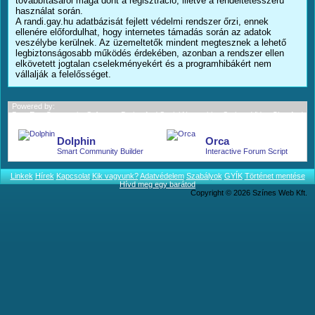
továbbításáról maga dönt a regisztráció, illetve a rendeltetésszerű
használat során.
A randi.gay.hu adatbázisát fejlett védelmi rendszer őrzi, ennek
ellenére előfordulhat, hogy internetes támadás során az adatok
veszélybe kerülnek. Az üzemeltetők mindent megtesznek a lehető
legbiztonságosabb működés érdekében, azonban a rendszer ellen
elkövetett jogtalan cselekményekért és a programhibákért nem
vállalják a felelősséget.
Powered by:
BoonEx - Community Software; Dating And Social Networking Scripts; Video Chat And
More.
Dolphin
Orca
Smart Community Builder
Interactive Forum Script
Linkek
Hírek
Kapcsolat
Kik vagyunk?
Adatvédelem
Szabályok
GYÍK
Történet mentése
Hívd meg egy barátod
Copyright © 2026 Színes Web Kft.