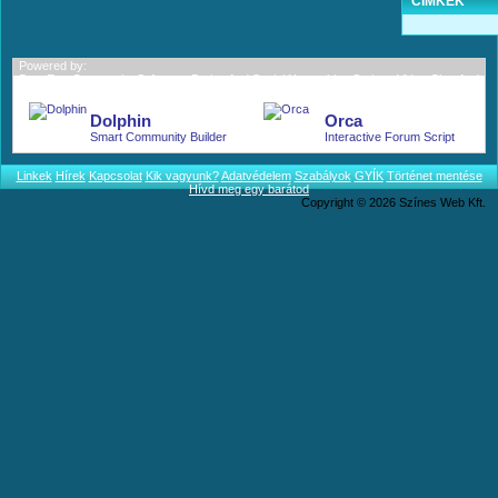
CIMKÉK
Powered by:
BoonEx - Community Software; Dating And Social Networking Scripts; Video Chat And
More.
Dolphin
Orca
Smart Community Builder
Interactive Forum Script
Linkek
Hírek
Kapcsolat
Kik vagyunk?
Adatvédelem
Szabályok
GYÍK
Történet mentése
Hívd meg egy barátod
Copyright © 2026 Színes Web Kft.