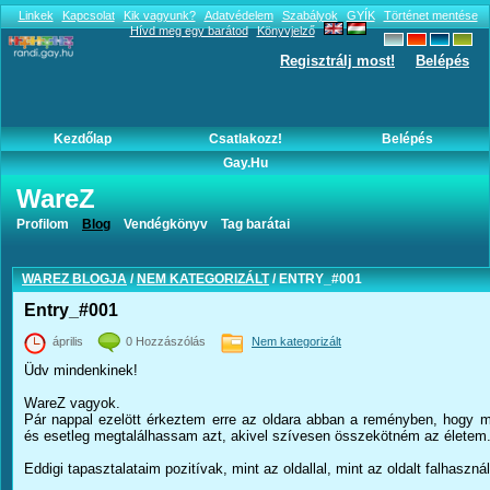
Linkek
Kapcsolat
Kik vagyunk?
Adatvédelem
Szabályok
GYÍK
Történet mentése
Hívd meg egy barátod
Könyvjelző
Regisztrálj most!
Belépés
Kezdőlap
Csatlakozz!
Belépés
Gay.hu
WareZ
Entry_#001
Profilom
Blog
Vendégkönyv
Tag barátai
WAREZ BLOGJA
/
NEM KATEGORIZÁLT
/ ENTRY_#001
Entry_#001
április
0 Hozzászólás
Nem kategorizált
Üdv mindenkinek!
WareZ vagyok.
Pár nappal ezelött érkeztem erre az oldara abban a reményben, hogy 
és esetleg megtalálhassam azt, akivel szívesen összekötném az életem
Eddigi tapasztalataim pozitívak, mint az oldallal, mint az oldalt falhaszn