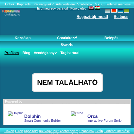
Linkek
Kapcsolat
Kik vagyunk?
Adatvédelem
Szabályok
GYÍK
Történet mentése
Hívd meg egy barátod
Könyvjelző
Regisztrálj most!
Belépés
Kezdőlap
Csatlakozz!
Belépés
Gay.hu
Mélymerülés a szexualitás mocsarába
Profilom
Blog
Vendégkönyv
Tag barátai
2. - Mélységi rekord
NEM TALÁLHATÓ
Powered by:
BoonEx - Community Software; Dating And Social Networking Scripts; Video Chat And
More.
Dolphin
Orca
Smart Community Builder
Interactive Forum Script
Linkek
Hírek
Kapcsolat
Kik vagyunk?
Adatvédelem
Szabályok
GYÍK
Történet mentése