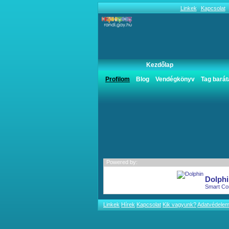
Linkek
Kapcsolat
Kezdőlap
Utazásom története
Profilom
Blog
Vendégkönyv
Tag barát
Powered by:
Dolphi
Smart Co
Linkek
Hírek
Kapcsolat
Kik vagyunk?
Adatvédele