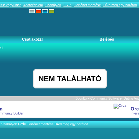
Kik vagyunk?
Adatvédelem
Szabályok
GYÍK
Történet mentése
Hívd meg egy barátod
Csatlakozz!
Belépés
ai
NEM TALÁLHATÓ
BoonEx - Community Software; Dating And 
n
Orc
mmunity Builder
Inter
m
Szabályok
GYÍK
Történet mentése
Hívd meg egy barátod