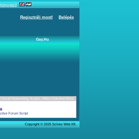
Könyvjelző
Regisztrálj most!
Belépés
Gay.hu
Social Networking Scripts; Video Chat And More.
a
active Forum Script
Copyright © 2026 Színes Web Kft.