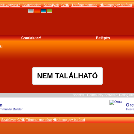
Kik vagyunk?
Adatvédelem
Szabályok
GYÍK
Történet mentése
Hívd meg egy barátod
Csatlakozz!
Belépés
ai
NEM TALÁLHATÓ
BoonEx - Community Software; Dating And 
n
Orc
mmunity Builder
Inter
m
Szabályok
GYÍK
Történet mentése
Hívd meg egy barátod