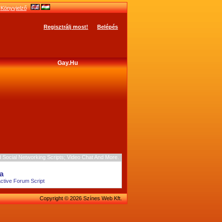
Könyvjelző
Regisztrálj most!
Belépés
Gay.hu
Social Networking Scripts; Video Chat And More.
a
active Forum Script
Copyright © 2026 Színes Web Kft.