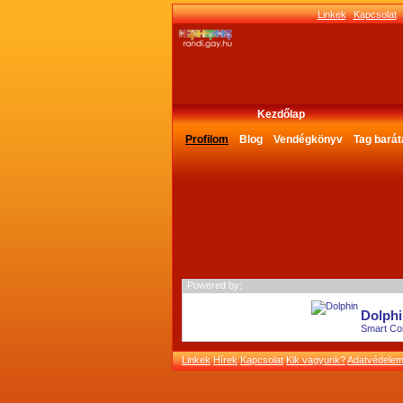
Linkek
Kapcsolat
Kezdőlap
blogja
Profilom
Blog
Vendégkönyv
Tag barát
Powered by:
Dolphi
Smart Co
Linkek
Hírek
Kapcsolat
Kik vagyunk?
Adatvédele