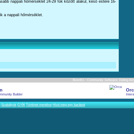
abb nappali hőmérséklet 24-29 fok között alakul, késő estére 16-
ik a nappali hőmérséklet.
BoonEx - Community Software; Dating And 
n
Orc
mmunity Builder
Inter
m
Szabályok
GYÍK
Történet mentése
Hívd meg egy barátod