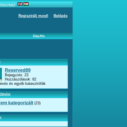
Könyvjelző
Regisztrálj most!
Belépés
Gay.hu
S
Reserved89
Bejegyzés: 23
Hozzászólások: 82
resés és egyéb katasztrófák
ÓRIÁK
em kategorizált
(23)
K