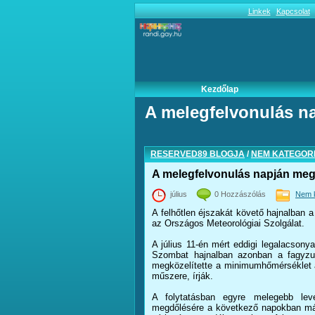
Linkek
Kapcsolat
Kezdőlap
A melegfelvonulás n
RESERVED89 BLOGJA
/
NEM KATEGORI
A melegfelvonulás napján meg
július
0 Hozzászólás
Nem k
A felhőtlen éjszakát követő hajnalban 
az Országos Meteorológiai Szolgálat.
A július 11-én mért eddigi legalacson
Szombat hajnalban azonban a fagyzug
megközelítette a minimumhőmérséklet a 
műszere, írják.
A folytatásban egyre melegebb lev
megdőlésére a következő napokban már 