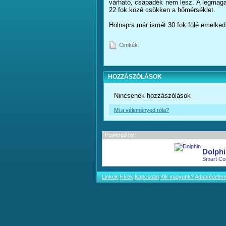
várható, csapadék nem lesz. A legmagas
22 fok közé csökken a hőmérséklet.
Holnapra már ismét 30 fok fölé emelked
Cimkék:
HOZZÁSZÓLÁSOK
Nincsenek hozzászólások
Mi a véleményed róla?
Powered by:
Dolphi
Smart Co
Linkek
Hírek
Kapcsolat
Kik vagyunk?
Adatvédele