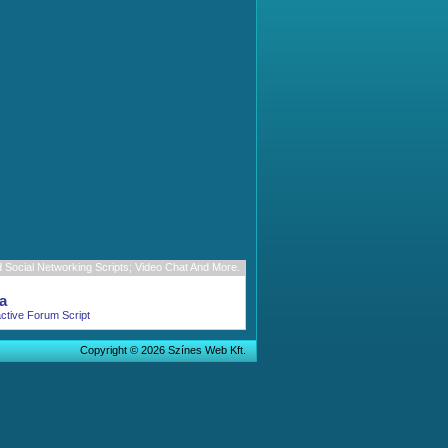
Social Networking Scripts; Video Chat And More.
a
active Forum Script
Copyright © 2026 Színes Web Kft.