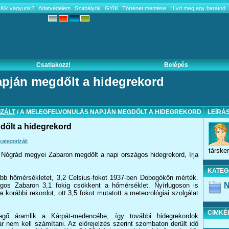
Kik vagyunk?
Adatvédelem
Szabályok
GYÍK
Történet mentése
Hívd meg egy barátod
Csatlakozz!
Belépés
apján megdőlt a hidegrekord
ZÁLT
/ A MELEGFELVONULÁS NAPJÁN MEGDŐLT A HIDEGREKORD
LEÍRÁ
dőlt a hidegrekord
ategorizált
társke
a Nógrád megyei Zabaron megdőlt a napi országos hidegrekord, írja
KATEG
yabb hőmérsékletet, 3,2 Celsius-fokot 1937-ben Dobogókőn mérték.
N
os Zabaron 3,1 fokig csökkent a hőmérséklet. Nyírlugoson is
korábbi rekordot, ott 3,5 fokot mutatott a meteorológiai szolgálat
CIMKÉ
egő áramlik a Kárpát-medencébe, így további hidegrekordok
nem kell számítani. Az előrejelzés szerint szombaton derült idő