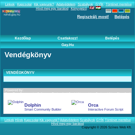
Linkek
Kapcsolat
Kik vagyunk?
Adatvédelem
Szabályok
GYÍK
Történet mentése
Hívd meg egy barátod
Könyvjelző
Regisztrálj most!
Belépés
Kezdőlap
Csatlakozz!
Belépés
Gay.hu
Vendégkönyv
VENDÉGKÖNYV
Powered by:
BoonEx - Community Software; Dating And Social Networking Scripts; Video Chat And
More.
Dolphin
Orca
Smart Community Builder
Interactive Forum Script
Linkek
Hírek
Kapcsolat
Kik vagyunk?
Adatvédelem
Szabályok
GYÍK
Történet mentése
Hívd meg egy barátod
Copyright © 2026 Színes Web Kft.