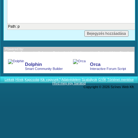
Path:
p
Powered by:
BoonEx - Community Software; Dating And Social Networking Scripts; Video Chat And
More.
Dolphin
Orca
Smart Community Builder
Interactive Forum Script
Linkek
Hírek
Kapcsolat
Kik vagyunk?
Adatvédelem
Szabályok
GYÍK
Történet mentése
Hívd meg egy barátod
Copyright © 2026 Színes Web Kft.