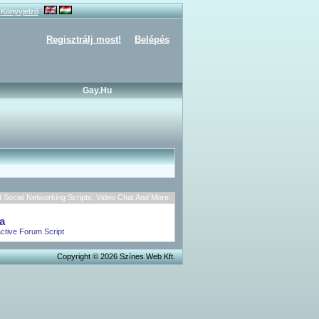
Könyvjelző
Regisztrálj most!
Belépés
Gay.hu
Social Networking Scripts; Video Chat And More.
a
active Forum Script
Copyright © 2026 Színes Web Kft.