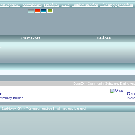
Kik vagyunk?
Adatvédelem
Szabályok
GYÍK
Történet mentése
Hívd meg egy barátod
Csatlakozz!
Belépés
ai
BoonEx - Community Software; Dating And 
n
Orc
mmunity Builder
Inter
m
Szabályok
GYÍK
Történet mentése
Hívd meg egy barátod