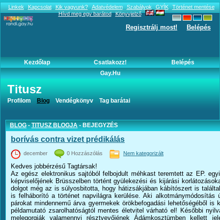
Linkek
Kapcsolat
Kik vagyunk?
Adatvédelem
Szabályok
GYÍK
Történet mentése
Hívd meg egy barátod
Könyvjelző
Regisztrálj most!
Belépés
Kezdőlap
Csatlakozz!
Belépés
Gay.hu
Titusz
Titusz blogja
Profilom
Blog
Vendégkönyv
Tag barátai
BLOG
-
TITUSZ BLOGJA
- BEJEGYZÉS
borívás contra vizet prédikálás
december
0 Hozzászólás
Nem kategorizált
Kedves jobbérzésű Tagtársak!
Az egész elektronikus sajtóból felbojdult méhkast teremtett az EP. egy
képviselőjének Brüsszelben történt gyülekezési és kijárási korlátozáso
dolgot még az is súlyosbitotta, hogy hátizsákjában kábítószert is talált
is felháborító a történet napvilágra kerülése. Aki alkotmánymódosítás 
párokat mindennemű árva gyermekek örökbefogadási lehetőségéből is kiz
példamutató zsarolhatóságtól mentes életvitel várható el! Későbbi nyilvá
melegorgiák valamennyi résztvevőjének Ádámkosztümben kellett jele