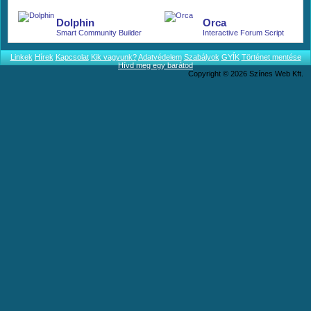
More.
Dolphin
Orca
Smart Community Builder
Interactive Forum Script
Linkek
Hírek
Kapcsolat
Kik vagyunk?
Adatvédelem
Szabályok
GYÍK
Történet mentése
Hívd meg egy barátod
Copyright © 2026 Színes Web Kft.