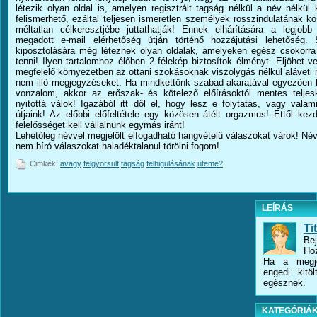
létezik olyan oldal is, amelyen regisztrált tagság nélkül a név nélkül 
felismerhető, ezáltal teljesen ismeretlen személyek rosszindulatának
méltatlan célkeresztjébe juttathatják! Ennek elhárítására a legjob
megadott e-mail elérhetőség útján történő hozzájutási lehetőség.
kiposztolására még léteznek olyan oldalak, amelyeken egész csokorra 
tenni! Ilyen tartalomhoz élőben 2 félekép biztosítok élményt. Eljöhet v
megfelelő környezetben az ottani szokásoknak viszolygás nélkül alávet
nem illő megjegyzéseket. Ha mindkettőnk szabad akaratával egyezően k
vonzalom, akkor az erőszak- és kötelező előírásoktól mentes teljes
nyitottá válok! Igazából itt dől el, hogy lesz e folytatás, vagy vala
útjaink! Az előbbi előfeltétele egy közösen átélt orgazmus! Ettől ke
felelősséget kell vállalnunk egymás iránt!
Lehetőleg névvel megjelölt elfogadható hangvételű válaszokat várok! Név
nem bíró válaszokat haladéktalanul törölni fogom!
Cimkék:
avagy
felgyorsult
tagság
felhigulásának
üteme?
LEÍRÁS
Ti
Bej
Ho
Ha a megje
engedi kitö
egésznek.
KATEGÓRIÁ