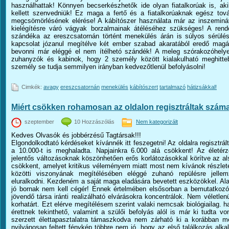
használhattak! Könnyen becserkészhetők ide olyan fiatalkorúak is, ak
kellett szenvedniük! Ez maga a fertő és a fiatalkorúaknak egész tov
megcsömörlésének elérése! A kábítószer használata már az inszeminát
kielégítésre váró vágyak borzalmainak átéléséhez szükséges! A ren
szándéka az ereszcsatornán történt menekülés árán is súlyos sérül
kapcsolat józanul megítélve két ember szabad akaratából eredő mag
bevonni már eléggé el nem ítélhetó szándék! A meleg szórakozóhelyek
zuhanyzók és kabinok, hogy 2 személy között kialakulható meghitte
személy se tudja semmilyen irányban kedvezőtlenül befolyásolni!
Cimkék:
avagy
ereszcsatornán
menekülés
kábítószert
tartalmazó
hátizsákkal!
Miért csökken rohamosan az oldalon regisztráltak szám
szeptember
10 Hozzászólás
Nem kategorizált
Kedves Olvasók és jobbérzésű Tagtársak!!!
Elgondolkodtató kérdéseket kívánnék itt feszegetni! Az oldalra regisztrá
a 10.000-t is meghaladta. Napjainkra 6.000 alá csökkent! Az életérzé
jelentős változásoknak köszönhetően erős korlátozásokkal körítve az als
csökkent, amelyet kritikus véleményem miatt most nem kívánok részlet
közötti viszonyának megítélésében eléggé zuhanó repülésre jelle
eluralkodni. Kezdeném a saját maga eladására bevetett eszközökkel. Al
jó bornak nem kell cégér! Ennek értelmében elsősorban a bemutatkoz
jövendő társa iránti realizálható elvárásokra koncentrálok. Nem véletle
korhatárt. Ezt elérve megítélésem szerint valaki nemcsak biológiailag. h
érettnek tekinthető, valamint a szülői befolyás alól is már ki tudta v
szerzett élettapasztalatra támaszkodva nem zárható ki a korábban meg
nyilvánosan feltett fénykép többre nem jó, hogy az első találkozás alka