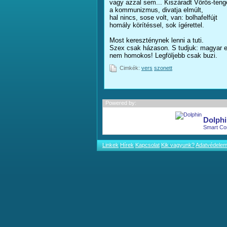
vagy azzal sem... Kiszáradt Vörös-teng
a kommunizmus, divatja elmúlt,
hal nincs, sose volt, van: bolhafelfújt
homály körítéssel, sok ígérettel.
Most kereszténynek lenni a tuti.
Szex csak házason. S tudjuk: magyar 
nem homokos! Legföljebb csak buzi.
Cimkék:
vers
szonett
Powered by:
Dolphi
Smart Co
Linkek
Hírek
Kapcsolat
Kik vagyunk?
Adatvédele