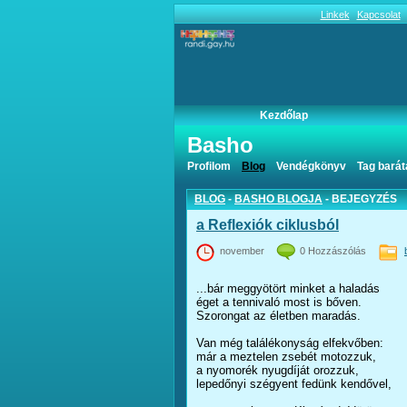
Linkek
Kapcsolat
Kezdőlap
Basho
basho blogja
Profilom
Blog
Vendégkönyv
Tag barát
BLOG
-
BASHO BLOGJA
- BEJEGYZÉS
a Reflexiók ciklusból
november
0 Hozzászólás
...bár meggyötört minket a haladás
éget a tennivaló most is bőven.
Szorongat az életben maradás.
Van még találékonyság elfekvőben:
már a meztelen zsebét motozzuk,
a nyomorék nyugdíját orozzuk,
lepedőnyi szégyent fedünk kendővel,