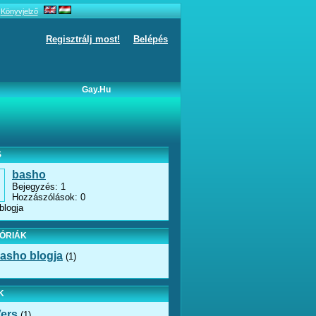
Könyvjelző
Regisztrálj most!
Belépés
Gay.hu
S
basho
Bejegyzés: 1
Hozzászólások: 0
blogja
ÓRIÁK
asho blogja
(1)
K
ers
(1)