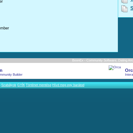
er
S
ember
BoonEx - Community Software; Dating And 
n
Orc
mmunity Builder
Inter
m
Szabályok
GYÍK
Történet mentése
Hívd meg egy barátod