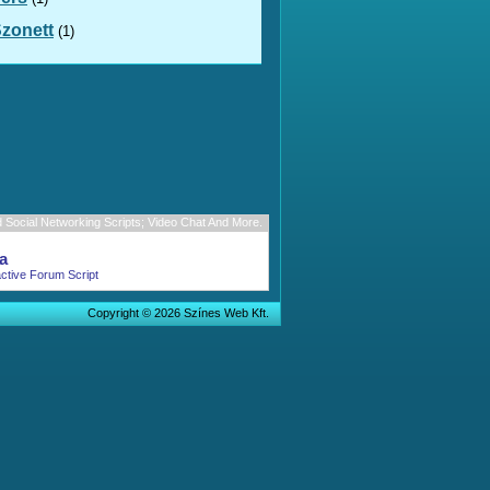
zonett
(1)
Social Networking Scripts; Video Chat And More.
a
active Forum Script
Copyright © 2026 Színes Web Kft.