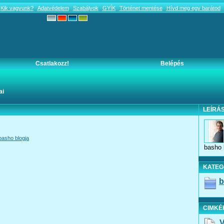
Kik vagyunk?
Adatvédelem
Szabályok
GYÍK
Történet mentése
Hívd meg egy barátod
Csatlakozz!
Belépés
ai
LEÍRÁ
basho blogja
basho 
KATEG
b
CIMKÉ
V