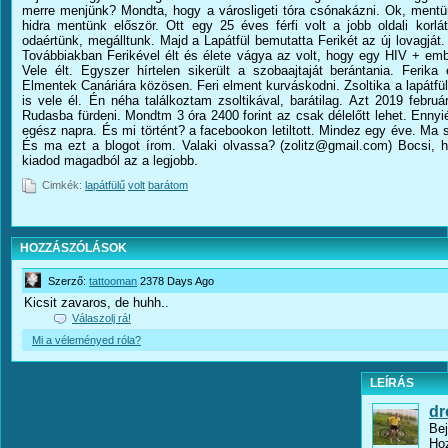
merre menjünk? Mondta, hogy a városligeti tóra csónakázni. Ok, mentü
hidra mentünk először. Ott egy 25 éves férfi volt a jobb oldali korl
odaértünk, megálltunk. Majd a Lapátfül bemutatta Ferikét az új lovagjá
Továbbiakban Ferikével élt és élete vágya az volt, hogy egy HIV + embe
Vele élt. Egyszer hírtelen sikerült a szobaajtaját berántania. Ferika
Elmentek Canáriára közösen. Feri elment kurváskodni. Zsoltika a lapátfül
is vele él. Én néha találkoztam zsoltikával, barátilag. Azt 2019 febr
Rudasba fürdeni. Mondtm 3 óra 2400 forint az csak délelőtt lehet. Enny
egész napra. És mi történt? a facebookon letiltott. Mindez egy éve. Ma 
És ma ezt a blogot írom. Valaki olvassa? (zolitz@gmail.com) Bocsi, h
kiadod magadból az a legjobb.
Cimkék:
lapátfülű
volt
barátom
HOZZÁSZÓLÁSOK
Szerző:
tattooman
2378 Days Ago
Kicsit zavaros, de huhh..
Válaszolj rá!
Mi a véleményed róla?
LEÍRÁS
dr
Bej
Ho