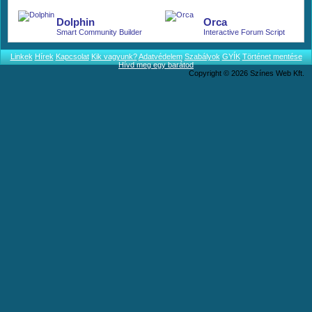
More.
Dolphin
Orca
Smart Community Builder
Interactive Forum Script
Linkek
Hírek
Kapcsolat
Kik vagyunk?
Adatvédelem
Szabályok
GYÍK
Történet mentése
Hívd meg egy barátod
Copyright © 2026 Színes Web Kft.