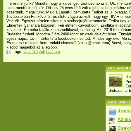
merre menjünk? Mondta, hogy a városligeti tóra csónakázni. Ok, mentünk
hidra mentünk először. Ott egy 25 éves férfi volt a jobb oldali korláthoz
odaértünk, megálltunk. Majd a Lapátfül bemutatta Ferikét az új lovagját
Továbbiakban Ferikével élt és élete vágya az volt, hogy egy HIV + embere
Vele élt. Egyszer hírtelen sikerült a szobaajtaját berántania. Ferika egy k
Elmentek Canáriára közösen. Feri elment kurváskodni. Zsoltika a lapátfül
is vele él. Én néha találkoztam zsoltikával, barátilag. Azt 2019 februárb
Rudasba fürdeni. Mondtm 3 óra 2400 forint az csak délelőtt lehet. Ennyi
egész napra. És mi történt? a facebookon letiltott. Mindez egy éve. Ma s
És ma ezt a blogot írom. Valaki olvassa? (zolitz@gmail.com) Bocsi, hogy
kiadod magadból az a legjobb.
Tags:
lapátfülű
volt
barátom
DESCRIPTIO
dr
Pos
Co
drotszamar b
CATEGORIES
drots
Az els
Csak 