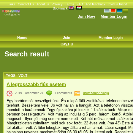
Links
Contact Us
About us
Privacy
Terms
FAQ
Add feedback
Invite a friend
Bookmark
Join Now
Member Login
Home
Join
Member Login
Gay.hu
Search result
TAGS - VOLT
A legrosszabb fiús esetem
2019. December 24.
1 comments
drotszamar blogja
Egy barátomnál beszélgettünk. És a lapátfülű zsoltikával telefonon besz
telefont. Beszéltem vele. Jó volt hallani a hangját. Azt a telefonon vissz
mondott a barátomnak. "egy éjszakára jó leszek." Találkoztunk. Mikor me
peronon beszélgettünk. Volt még az indulásig 5 perc, három, kettő. Átöl
megesett. Ilyen jól még semmi nem esett. Két hét múlva ismét találkozta
Margitszigeten csináltam neki sok sok fotót. 22 éves volt. (ma 43) Este
tól alattam volt. A fülei lobogtak, úgy állta a rohamaimat. Lábai széjjel. M
hajnalban ugyanez megismétlődött 03.00 tól 05. ig. Isteni volt. Reggeliz