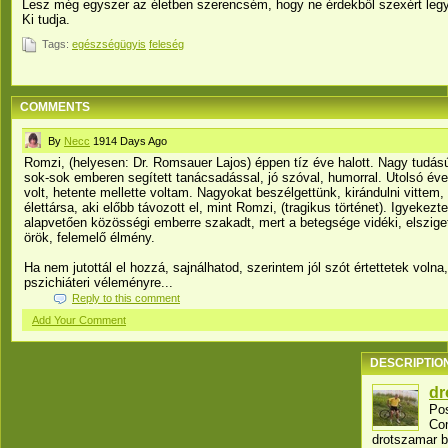
Lesz még egyszer az életben szerencsém, hogy ne érdekből szexért leg
Ki tudja.
Tags:
egészségügyis
feleség
COMMENTS
By
Necc
1914 Days Ago
Romzi, (helyesen: Dr. Romsauer Lajos) éppen tíz éve halott. Nagy tudású
sok-sok emberen segített tanácsadással, jó szóval, humorral. Utolsó év
volt, hetente mellette voltam. Nagyokat beszélgettünk, kirándulni vittem,
élettársa, aki előbb távozott el, mint Romzi, (tragikus történet). Igyeke
alapvetően közösségi emberre szakadt, mert a betegsége vidéki, elsziget
örök, felemelő élmény.
Ha nem jutottál el hozzá, sajnálhatod, szerintem jól szót értettetek voln
pszichiáteri véleményre...
Reply to this comment
Add Your Comment
DESCRIPTIO
dr
Pos
Co
drotszamar b