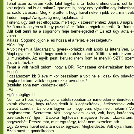
Tehát azon az estén kettő kilót fogytam. Én bolond elmondtam, sőt le 
volt nejnek, mi is ez nálam? Igaz azt is, hogy egy tyúkólba egy kakashoz
az szülő városára. Meg kifejtettem, hogy fiúval nekem jobb volt, mint vel
Tudom hoppá! Az igazság meg fájdalmas. 
Történt, úgy tűnt ezt elfogadta, mert egyik szerelmemhez Bajára 3 napra 
Az ő munkahelyén volt egy pszichiáter. Talán a régiek ismerik. Dr. Romsz
„Mit kell tenni ha a sógornőm férje bemelegedett?" És ezt úgy adta e
volna.
Válasz. Sógornő jöjjön el és hozza el a férjét, elbeszélgetünk.
Előzmény:
A volt nejem a Madarász v. gyerekkorházba volt ápoló az intenzíven. Ud
Majd egyszer történt, hogy pénteken utolsó napot töltötte az intenzíven
új munkahely. Az egyik pesti kerületi (nem írom le melyik) SZTK szemé
hozzá tartoztak.
Tehát a volt nejtől tudom, hogy a DR. Romszauer önéletrajzában benne
Hoppá.
Hozzáteszem kb 3 éve mikor beszéltem a volt nejjel, csak úgy odavá
megkérdeztem, vittek engem ezzel orvoshoz?
(szüleim soha nem kérdeztek erről)
JAJ.
Egészségügy. 
Nem az a típus vagyok, aki a sötétszobában az ismeretlen embereket 
voltak olyanok, hogy utólag derült ki kiegészítőnek, játékszernek vo
valakit szeretni. És öröm legyen az, hogy van, olyan volt nekem? Vol
megismertem. Szerettem. Volt, hogy velem lakott, volt, hogy karácson
Szenteste??? Igen. Babuka lightosan magáévá tette. Elzavartam.
nagyszobát. Persze már, mint egy tárgy, tehát nem szerelem stb.
Egy 25 éves fiúval sétáltam csak egyszer. Megkérdezte. Volt olyan fiúm, 
Ezen most is gondolkodom....