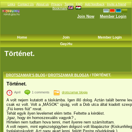
Links
Contact Us
About us
Privacy
Terms
FAQ
Add feedback
Invite a friend
Bookmark
Join Now
Member Login
Home
Join
Member Login
Gay.hu
Történet.
DROTSZAMAR'S BLOG
/
DROTSZAMAR BLOGJA
/ TÖRTÉNET.
Történet.
April
1 comments
drotszamar blogja
A volt nejem kutatott a táskámba. Igen illő dolog. Aztán talált benne l
csak ez volt. Volt a „MÁSOK" újság, volt a Dob utca által kiadott szexpa
„Fiú keres fiút" rovat.
Tehát egyik ilyen levelemet elém tette. Feltette a kérdést.
„Igaz, hogy én homoszexuális vagyok? „
Hírtelen nem tudtam hova tenni, mert ilyenre nem számítottam.
A volt nejem, mint egészségügyben dolgozó volt libapásztor (Kiskunféle
foglalatoskodott. Azt nagy akart lenni, feljött Pestre nővérkének.)