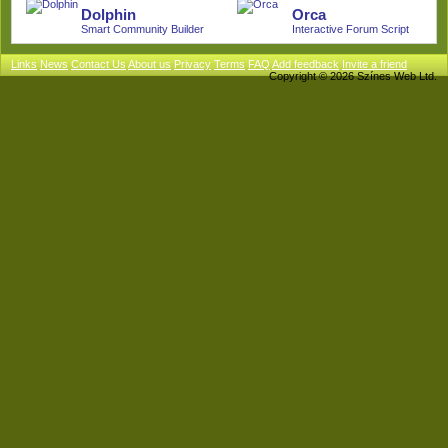
Dolphin
Orca
Smart Community Builder
Interactive Forum Script
Links
News
Contact Us
About us
Privacy
Terms
FAQ
Add feedback
Invite a friend
Copyright © 2026 Színes Web Ltd.