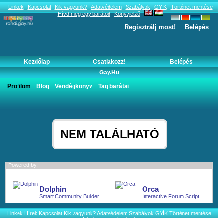
Linkek
Kapcsolat
Kik vagyunk?
Adatvédelem
Szabályok
GYÍK
Történet mentése
Hívd meg egy barátod
Könyvjelző
Regisztrálj most!
Belépés
Kezdőlap
Csatlakozz!
Belépés
Gay.hu
blogja
Profilom
Blog
Vendégkönyv
Tag barátai
NEM TALÁLHATÓ
Powered by:
BoonEx - Community Software; Dating And Social Networking Scripts; Video Chat And
More.
Dolphin
Orca
Smart Community Builder
Interactive Forum Script
Linkek
Hírek
Kapcsolat
Kik vagyunk?
Adatvédelem
Szabályok
GYÍK
Történet mentése