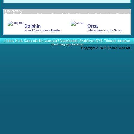
Powered by:
BoonEx - Community Software; Dating And Social Networking Scripts; Video Chat And
More.
Dolphin
Orca
Smart Community Builder
Interactive Forum Script
Linkek
Hírek
Kapcsolat
Kik vagyunk?
Adatvédelem
Szabályok
GYÍK
Történet mentése
Hívd meg egy barátod
Copyright © 2026 Színes Web Kft.