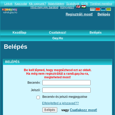
Linkek
Kapcsolat
Kik vagyunk?
Adatvédelem
Szabályok
GYÍK
Történet mentése
Hívd meg egy barátod
Könyvjelző
Regisztrálj most!
Belépés
Kezdőlap
Csatlakozz!
Belépés
Gay.hu
Belépés
BELÉPÉS
Be kell lépned, hogy megnézhesd ezt az oldalt.
Ha még nem regisztráltál a randi.gay.hu-ra,
megteheted most!
Becenév:
Jelszó:
Becenév és jelszó megjegyzése
Elfelejtetted a jelszavad??
vagy
Csatlakozz most!