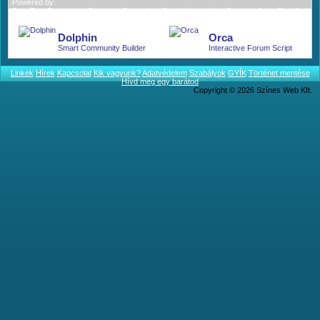
Powered by:
BoonEx - Community Software; Dating And Social Networking Scripts; Video Chat And
More.
Dolphin
Orca
Smart Community Builder
Interactive Forum Script
Linkek
Hírek
Kapcsolat
Kik vagyunk?
Adatvédelem
Szabályok
GYÍK
Történet mentése
Hívd meg egy barátod
Copyright © 2026 Színes Web Kft.