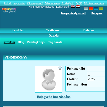
Linkek
Kapcsolat
Kik vagyunk?
Adatvédelem
Szabályok
GYÍK
Történet mentése
Hívd meg egy barátod
Könyvjelző
Regisztrálj most!
Belépés
Kezdőlap
Csatlakozz!
Belépés
Gay.hu
Vendégkönyv
Profilom
Blog
Vendégkönyv
Tag barátai
VENDÉGKÖNYV
Felhasználó
név:
Nem:
_
Életkor:
2026
Felhasználónév:
Bejegyzés hozzáadása