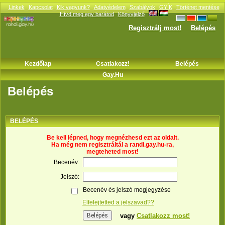
Linkek
Kapcsolat
Kik vagyunk?
Adatvédelem
Szabályok
GYÍK
Történet mentése
Hívd meg egy barátod
Könyvjelző
Regisztrálj most!
Belépés
Kezdőlap
Csatlakozz!
Belépés
Gay.hu
Belépés
BELÉPÉS
Be kell lépned, hogy megnézhesd ezt az oldalt.
Ha még nem regisztráltál a randi.gay.hu-ra,
megteheted most!
Becenév:
Jelszó:
Becenév és jelszó megjegyzése
Elfelejtetted a jelszavad??
vagy
Csatlakozz most!