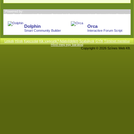
Powered by:
BoonEx - Community Software; Dating And Social Networking Scripts; Video Chat And
More.
Dolphin
Orca
Smart Community Builder
Interactive Forum Script
Linkek
Hírek
Kapcsolat
Kik vagyunk?
Adatvédelem
Szabályok
GYÍK
Történet mentése
Hívd meg egy barátod
Copyright © 2026 Színes Web Kft.