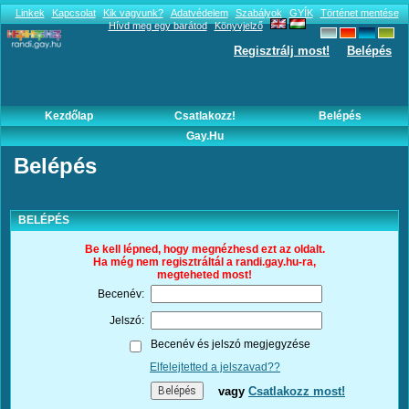
Linkek
Kapcsolat
Kik vagyunk?
Adatvédelem
Szabályok
GYÍK
Történet mentése
Hívd meg egy barátod
Könyvjelző
Regisztrálj most!
Belépés
Kezdőlap
Csatlakozz!
Belépés
Gay.hu
Belépés
BELÉPÉS
Be kell lépned, hogy megnézhesd ezt az oldalt.
Ha még nem regisztráltál a randi.gay.hu-ra,
megteheted most!
Becenév:
Jelszó:
Becenév és jelszó megjegyzése
Elfelejtetted a jelszavad??
vagy
Csatlakozz most!