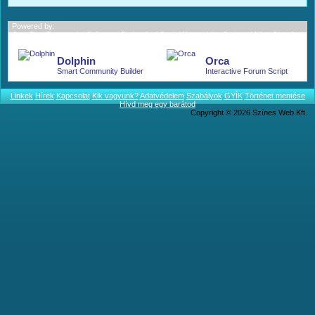
Powered by:
BoonEx - Community Software; Dating And Social Networking Scripts; Video Chat And
More.
Dolphin
Orca
Smart Community Builder
Interactive Forum Script
Linkek
Hírek
Kapcsolat
Kik vagyunk?
Adatvédelem
Szabályok
GYÍK
Történet mentése
Hívd meg egy barátod
Copyright © 2026 Színes Web Kft.