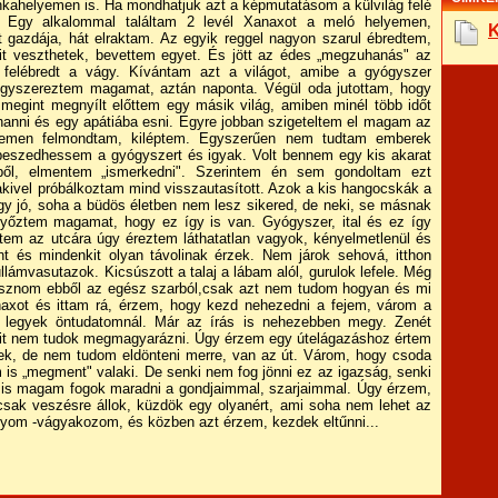
unkahelyemen is. Ha mondhatjuk azt a képmutatásom a külvilág felé
. Egy alkalommal találtam 2 levél Xanaxot a meló helyemen,
K
 gazdája, hát elraktam. Az egyik reggel nagyon szarul ébredtem,
t veszthetek, bevettem egyet. És jött az édes „megzuhanás" az
felébredt a vágy. Kívántam azt a világot, amibe a gyógyszer
ógyszereztem magamat, aztán naponta. Végül oda jutottam, hogy
 megint megnyílt előttem egy másik világ, amiben minél több időt
hanni és egy apátiába esni. Egyre jobban szigeteltem el magam az
yemen felmondtam, kiléptem. Egyszerűen nem tudtam emberek
 beszedhessem a gyógyszert és igyak. Volt bennem egy kis akarat
tből, elmentem „ismerkedni". Szerintem én sem gondoltam ezt
akivel próbálkoztam mind visszautasított. Azok a kis hangocskák a
gy jó, soha a büdös életben nem lesz sikered, de neki, se másnak
 győztem magamat, hogy ez így is van. Gyógyszer, ital és ez így
em az utcára úgy éreztem láthatatlan vagyok, kényelmetlenül és
 és mindenkit olyan távolinak érzek. Nem járok sehová, itthon
llámvasutazok. Kicsúszott a talaj a lábam alól, gurulok lefele. Még
másznom ebből az egész szarból,csak azt nem tudom hogyan és mi
xot és ittam rá, érzem, hogy kezd nehezedni a fejem, várom a
e legyek öntudatomnál. Már az írás is nehezebben megy. Zenét
mit nem tudok megmagyarázni. Úgy érzem egy útelágazáshoz értem
ek, de nem tudom eldönteni merre, van az út. Várom, hogy csoda
m is „megment" valaki. De senki nem fog jönni ez az igazság, senki
 is magam fogok maradni a gondjaimmal, szarjaimmal. Úgy érzem,
 csak veszésre állok, küzdök egy olyanért, ami soha nem lehet az
yom -vágyakozom, és közben azt érzem, kezdek eltűnni...