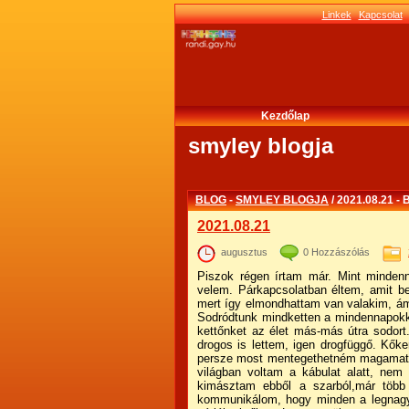
Linkek
Kapcsolat
Kezdőlap
smyley blogja
BLOG
-
SMYLEY BLOGJA
/ 2021.08.21 
2021.08.21
augusztus
0 Hozzászólás
Piszok régen írtam már. Mint minden
velem. Párkapcsolatban éltem, amit be
mert így elmondhattam van valakim, ám
Sodródtunk mindketten a mindennapokkal
kettőnket az élet más-más útra sodor
drogos is lettem, igen drogfüggő. Kők
persze most mentegethetném magamat,
világban voltam a kábulat alatt, ne
kimásztam ebből a szarból,már több
kommunikálom, hogy minden a legnagyo