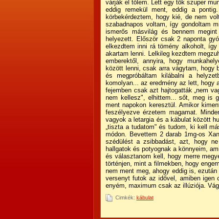
várják el tőlem. Lett egy tök szuper m
eddig remekül ment, eddig a pontig
körbekérdeztem, hogy kié, de nem volt
szabadnapos voltam, így gondoltam mi
ismerős másvilág és bennem megint 
helyezett. Először csak 2 naponta gy
elkezdtem inni rá tömény alkoholt, így
akartam lenni. Lelkileg kezdtem megzu
emberektől, annyira, hogy munkahel
között lenni, csak arra vágytam, hogy
és megpróbáltam kilábalni a helyze
komolyan... az eredmény az lett, hogy 
fejemben csak azt hajtogatták „nem va
nem kellesz", elhittem... sőt, meg is
ment napokon keresztül. Amikor kiment
feszélyezve érzetem magamat. Mindent
vagyok a letargia és a kábulat között hu
„tiszta a tudatom" és tudom, ki kell 
módon. Bevettem 2 darab 1mg-os Xana
szédülést a zsibbadást, azt, hogy n
hallgatok és potyognak a könnyeim, a
és választanom kell, hogy merre megy
történjen, mint a filmekben, hogy enge
nem ment meg, ahogy eddig is, ezután
versenyt futok az idővel, amiben igen
enyém, maximum csak az illúziója. Vág
Cimkék:
kábulat