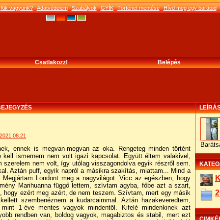
Kik vagyunk?
Adatvédelem
Szabályok
GYÍK
Történet mentése
Hívd meg egy barátod
Csatlakozz!
Belépés
- BEJEGYZÉS
LEÍRÁ
2021.08.21
Baráts
nek, ennek is megvan-megvan az oka. Rengeteg minden történt
 kell ismernem nem volt igazi kapcsolat. Együtt éltem valakivel,
 szerelem nem volt, így utólag visszagondolva egyik részről sem.
KATEG
. Aztán puff, egyik napról a másikra szakítás, miattam... Mind a
K
t. Megjártam Londont meg a nagyvilágot. Vicc az egészben, hogy
emény Marihuanna függő lettem, szívtam agyba, főbe azt a szart,
2
 hogy ezért meg azért, de nem teszem. Szívtam, mert egy másik
m kellett szembenéznem a kudarcaimmal. Aztán hazakeveredtem,
 mint 1-éve mentes vagyok mindentől. Kifelé mindenkinek azt
bb rendben van, boldog vagyok, magabiztos és stabil, mert ezt
CIMKÉ