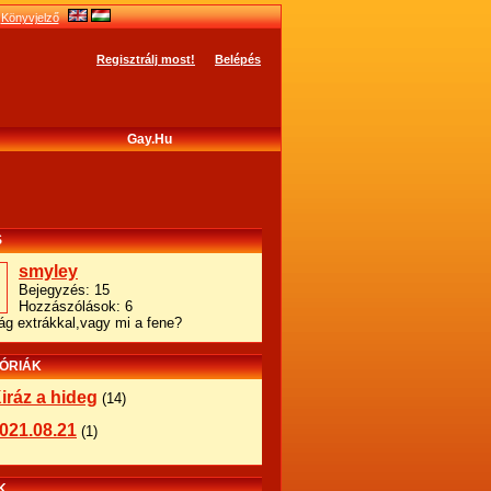
Könyvjelző
Regisztrálj most!
Belépés
Gay.hu
S
smyley
Bejegyzés: 15
Hozzászólások: 6
ág extrákkal,vagy mi a fene?
ÓRIÁK
iráz a hideg
(14)
021.08.21
(1)
K