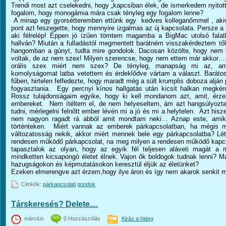
Trendi most azt cselekedni, hogy „kapcsiban élek, de ismerkedem nyitot
fogalom, hogy monogámia mára csak tényleg egy fogalom lenne?
A minap egy gyorsétteremben ettünk egy kedves kolleganőmmel , akive
pont azt feszegette, hogy mennyire izgalmas az új kapcsolata. Persze a f
aki félrelép! Éppen jó ízűen tömtem magamba a BigMac utolsó falatk
hallván? Miután a fulladástól megmentett barátném visszakérdeztem től
hangomban a gúnyt, tudta mire gondolok. Dacosan közölte, hogy nem f
voltak, de az nem szex! Milyen szerencse, hogy nem ettem már akkor… K
orális szex miért nem szex? De tényleg, manapság mi az, a
komolyságomat latba vetettem és érdeklődve vártam a választ. Barátos
fűben, hirtelen felfedezte, hogy maradt még a sült krumplis doboza alján 
fogyasztania. Egy percnyi kínos hallgatás után kicsit halkan megkérd
Rossz tulajdonságaim egyike, hogy ki kell mondanom azt, amit, érz
embereket. Nem ítéltem el, de nem helyeseltem, ám azt hangsúlyoztam
tudni, mérlegelni felnőtt ember lévén mi a jó és mi a helytelen. Azt his
nem nagyon ragadt rá abból amit mondtam neki… Aznap este, amiko
történteken. Miért vannak az emberek párkapcsolatban, ha mégis 
változatosság nekik, akkor miért mennek bele egy párkapcsolatba? Lét
rendesen működő párkapcsolat, na meg milyen a rendesen működő kapcs
tapasztalok az olyan, hogy az egyik fél teljesen aláveti magát 
mindketten kicsapongó életet élnek. Vajon ők boldogok tudnak lenni? Ma
hazugságokon és képmutatásokon keresztül éljük az életünket?
Ezeken elmerengve azt érzem,hogy ilye áron és így nem akarok senkit
Cimkék:
párkapcsolati
gondok
Társkeresés? Delete....
március
0 Hozzászólás
Kiráz a hideg