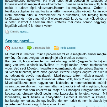
beszélgetésbe belefolyni. Na meg lehet jelen esetben jó tanácsot
kipanaszkodták magukat én elköszöntem, címszó szar hetem volt, hulla
nélkül le tudtam lépni, visszavonulhattam kis magányomba. Otthon 
tévékapcsolgatás és sápítozás a hétfői munkakezdés végett. Aztán eg
Nem akartam hinni a szememnek és a fülemnek, hát tényleg felhí
találkozást és még vagy fél órát elbeszélgettünk, de ez már kölcsönös v
a hetet, viszont a szemem alatti kofferek már csak bőrönd nagyságú
legalább valami jó is történt velem.
Cimkék:
gyula...
Seggre pacsi ....
augusztus
0 Hozzászólás
Kiráz a hideg
Mi másról is írhatnék, mint a párkeresésről és a megfelelő ember megta
reményt és pont evégett lett megint jó pár érdekes esetem.
Kezdjük ott, hogy elkezdtem ismerkedni egy vidéki (legyen Szolnoki) 
meg van írva, elsőnek levélváltás itt, majd mailon, aztán telefonszá
viber. Szó szót követett, írogattunk egymásnak, de telefonbeszélgetés ne
szívesen felhívom, nem okoz gondot. Persze kifogás dögivel ez ellen.
az időpont és egyéb maszlagok. Majd persze teltek múltak a napok, h
beszélgetések egyre hektikusabbak lettek. Volt, hogy 2 nap is eltelt mir
Mivel találkozás nem nagyon volt kilátásba, a kommunikációt csúfol
szerint pocsékabb volt, így nem láttam a további értelmét megírtam, ho
oké. Válasz már nem érkezett rá. Majd KB 1 hónapos kihagyás után ismé
kosaramat, címszó ebből pedig még kapcsolat is lehetett volna. Mi
kidülledtek, mint halnak a szatyorban. Felmerült bennem a kérdé
bunkóság nem válaszolni egy levélre, de nem tudok és nem is akarok ilye
mi értelme? Tuskó vagyok baszki.oszt cső…