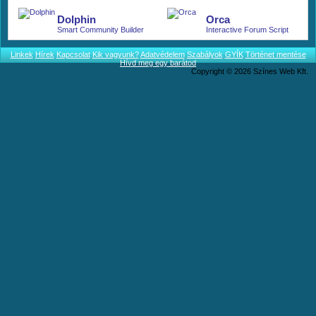
More.
Dolphin
Orca
Smart Community Builder
Interactive Forum Script
Linkek
Hírek
Kapcsolat
Kik vagyunk?
Adatvédelem
Szabályok
GYÍK
Történet mentése
Hívd meg egy barátod
Copyright © 2026 Színes Web Kft.