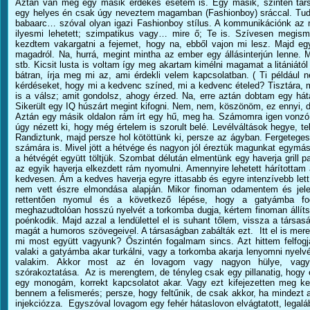
Aztán van még egy másik érdekes esetem is. Egy másik, szintén tár
egy helyes én csak úgy neveztem magamban (Fashionboy) sráccal. Tudját
babaarc… szóval olyan igazi Fashionboy stílus. A kommunikációnk az m
ilyesmi lehetett; szimpatikus vagy… mire ő; Te is. Szívesen megis
kezdtem vakargatni a fejemet, hogy na, ebből vajon mi lesz. Majd egy
magadról. Na, hurrá, megint mintha az ember egy állásinterjún lenne. M
stb. Kicsit lusta is voltam így meg akartam kimélni magamat a litániátó
bátran, írja meg mi az, ami érdekli velem kapcsolatban. ( Ti például
kérdéseket, hogy mi a kedvenc színed, mi a kedvenc ételed? Tisztára, mi
is a válsz; amit gondolsz, ahogy érzed. Na, erre aztán dobtam egy há
Sikerült egy IQ húszárt megint kifogni. Nem, nem, köszönöm, ez ennyi, 
Aztán egy másik oldalon rám írt egy hű, meg ha. Számomra igen vonzó 
úgy nézett ki, hogy még értelem is szorult belé. Levélváltások hegye, t
Randiztunk, majd persze hol kötöttünk ki, persze az ágyban. Fergetege
számára is. Mivel jött a hétvége és nagyon jól éreztük magunkat egymá
a hétvégét együtt töltjük. Szombat délután elmentünk egy haverja grill par
az egyik haverja elkezdett rám nyomulni. Amennyire lehetett hárítottam
kedvesen. Ám a kedves haverja egyre ittasabb és egyre intenzívebb let
nem vett észre elmondása alapján. Mikor finoman odamentem és jel
rettentően nyomul és a következő lépése, hogy a gatyámba fog 
meghazudtolóan hosszú nyelvét a torkomba dugja, kértem finoman állíts
poénkodik. Majd azzal a lendülettel el is suhant tőlem, vissza a társas
magát a humoros szövegeivel. A társaságban zabálták ezt. Itt el is mere
mi most együtt vagyunk? Őszintén fogalmam sincs. Azt hittem felfo
valaki a gatyámba akar turkálni, vagy a torkomba akarja lenyomni nyelv
valakim. Akkor most az én lovagom vagy nagyon hülye, vagy tú
szórakoztatása. Az is merengtem, de tényleg csak egy pillanatig, hogy e
egy monogám, korrekt kapcsolatot akar. Vagy ezt kifejezetten meg ke
bennem a felismerés; persze, hogy feltűnik, de csak akkor, ha mindezt 
injekciózza. Egyszóval lovagom egy fehér hátaslovon elvágtatott, legal