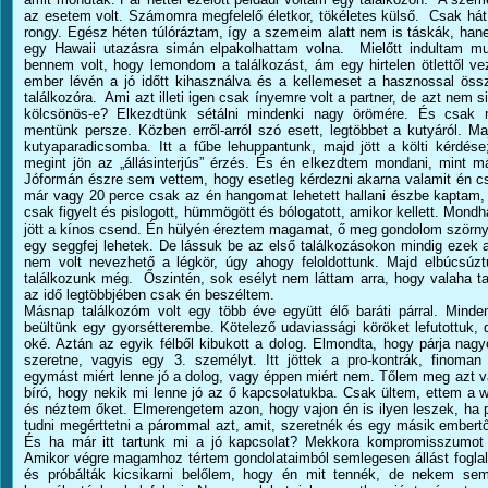
az esetem volt. Számomra megfelelő életkor, tökéletes külső. Csak hát
rongy. Egész héten túlóráztam, így a szemeim alatt nem is táskák, hane
egy Hawaii utazásra simán elpakolhattam volna. Mielőtt indultam m
bennem volt, hogy lemondom a találkozást, ám egy hirtelen ötlettől 
ember lévén a jó időtt kihasználva és a kellemeset a hasznossal ös
találkozóra. Ami azt illeti igen csak ínyemre volt a partner, de azt nem s
kölcsönös-e? Elkezdtünk sétálni mindenki nagy örömére. És csak
mentünk persze. Közben erről-arról szó esett, legtöbbet a kutyáról. Ma
kutyaparadicsomba. Itt a fűbe lehuppantunk, majd jött a költi kérdés
megint jön az „állásinterjús” érzés. És én elkezdtem mondani, mint már
Jóformán észre sem vettem, hogy esetleg kérdezni akarna valamit én
már vagy 20 perce csak az én hangomat lehetett hallani észbe kaptam,
csak figyelt és pislogott, hümmögött és bólogatott, amikor kellett. Mondha
jött a kínos csend. Én hülyén éreztem magamat, ő meg gondolom szörn
egy seggfej lehetek. De lássuk be az első találkozásokon mindig ezek
nem volt nevezhető a légkör, úgy ahogy feloldottunk. Majd elbúcsú
találkozunk még. Őszintén, sok esélyt nem láttam arra, hogy valaha ta
az idő legtöbbjében csak én beszéltem.
Másnap találkozóm volt egy több éve együtt élő baráti párral. Minden
beültünk egy gyorsétterembe. Kötelező udaviassági köröket lefutottuk,
oké. Aztán az egyik félből kibukott a dolog. Elmondta, hogy párja nagy
szeretne, vagyis egy 3. személyt. Itt jöttek a pro-kontrák, finoman 
egymást miért lenne jó a dolog, vagy éppen miért nem. Tőlem meg azt vá
bíró, hogy nekik mi lenne jó az ő kapcsolatukba. Csak ültem, ettem a
és néztem őket. Elmerengetem azon, hogy vajon én is ilyen leszek, ha
tudni megérttetni a párommal azt, amit, szeretnék és egy másik ember
És ha már itt tartunk mi a jó kapcsolat? Mekkora kompromisszumot 
Amikor végre magamhoz tértem gondolataimból semlegesen állást foglal
és próbálták kicsikarni belőlem, hogy én mit tennék, de nekem s