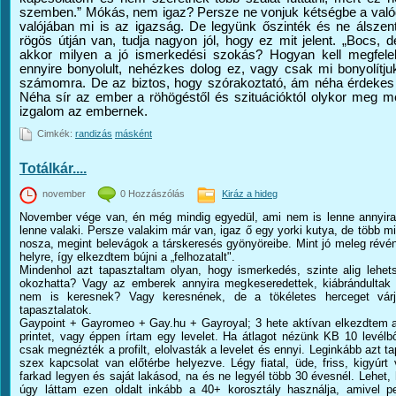
szemben.” Mókás, nem igaz? Persze ne vonjuk kétségbe a valód
valójában mi is az igazság. De legyünk őszinték és ne álszen
rögös útján van, tudja nagyon jól, hogy ez mit jelent. „Bocs,
akkor milyen a jó ismerkedési szokás? Hogyan kell megfelel
ennyire bonyolult, nehézkes dolog ez, vagy csak mi bonyolítj
számomra. De az biztos, hogy szórakoztató, ám néha érdekes 
Néha sír az ember a röhögéstől és szituációktól olykor meg me
izgalom az embernek.
Cimkék:
randizás
másként
Totálkár....
november
0 Hozzászólás
Kiráz a hideg
November vége van, én még mindig egyedül, ami nem is lenne annyira 
lenne valaki. Persze valakim már van, igaz ő egy yorki kutya, de több 
nosza, megint belevágok a társkeresés gyönyöreibe. Mint jó meleg révén
helyre, így elkezdtem bújni a „felhozatalt".
Mindenhol azt tapasztaltam olyan, hogy ismerkedés, szinte alig lehetsé
okozhatta? Vagy az emberek annyira megkeseredettek, kiábrándultak 
nem is keresnek? Vagy keresnének, de a tökéletes herceget várj
tapasztalatok.
Gaypoint + Gayromeo + Gay.hu + Gayroyal; 3 hete aktívan elkezdtem a
printet, vagy éppen írtam egy levelet. Ha átlagot nézünk KB 10 levélbő
csak megnézték a profilt, elolvasták a levelet és ennyi. Leginkább azt t
szex kapcsolat van előtérbe helyezve. Légy fiatal, üde, friss, kigyúr
farkad legyen és saját lakásod, na és ne legyél több 30 évesnél. Lehet,
úgy láttam ezen oldalt inkább a 40+ korosztály használja, amivel p