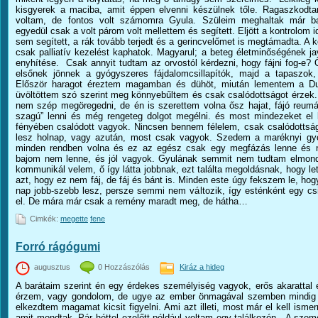
kisgyerek a maciba, amit éppen elvenni készülnek tőle. Ragaszkod
voltam, de fontos volt számomra Gyula. Szüleim meghaltak már b
egyedül csak a volt párom volt mellettem és segített. Eljött a kontrolom
sem segített, a rák tovább terjedt és a gerincvelőmet is megtámadta. A k
csak palliatív kezelést kaphatok. Magyarul; a beteg életminőségének jav
enyhítése. Csak annyit tudtam az orvostól kérdezni, hogy fájni fog-e?
elsőnek jönnek a gyógyszeres fájdalomcsillapítók, majd a tapaszok
Először haragot éreztem magamban és dühöt, miután lementem a Du
üvöltöttem szó szerint meg könnyebűltem és csak csalódottságot érzek
nem szép megöregedni, de én is szerettem volna ősz hajat, fájó reumá
szagú” lenni és még rengeteg dolgot megélni. és most mindezeket e
fényében csalódott vagyok. Nincsen bennem félelem, csak csalódotts
lesz holnap, vagy azután, most csak vagyok. Szedem a maréknyi gy
minden rendben volna és ez az egész csak egy megfázás lenne és 
bajom nem lenne, és jól vagyok. Gyulának semmit nem tudtam elmond
kommunikál velem, ő így látta jobbnak, ezt találta megoldásnak, hogy l
azt, hogy ez nem fáj, de fáj és bánt is. Minden este úgy fekszem le, ho
nap jobb-szebb lesz, persze semmi nem változik, így esténként egy cs
el. De mára már csak a remény maradt meg, de hátha…
Cimkék:
megette
fene
Forró rágógumi
augusztus
0 Hozzászólás
Kiráz a hideg
A barátaim szerint én egy érdekes személyiség vagyok, erős akarattal
érzem, vagy gondolom, de ugye az ember önmagával szemben mindig e
elkezdtem magamat kicsit figyelni. Ami azt illeti, most már el kell isme
amit mondtak. Pár héttel ezelőtt például voltam egy találkozón. A szem