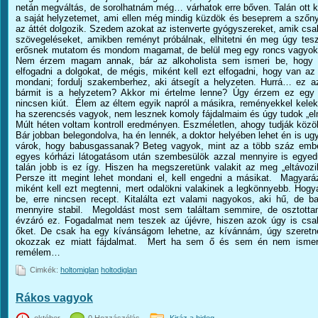
netán megváltás, de sorolhatnám még… várhatok erre bőven. Talán ott k
a saját helyzetemet, ami ellen még mindig küzdök és beseprem a szőn
az áttét dolgozik. Szedem azokat az istenverte gyógyszereket, amik csa
szövegeléseket, amikben reményt próbálnak, elhitetni én meg úgy tesz
erősnek mutatom és mondom magamat, de belül meg egy roncs vagyok. T
Nem érzem magam annak, bár az alkoholista sem ismeri be, hogy a
elfogadni a dolgokat, de mégis, miként kell ezt elfogadni, hogy van az
mondani; fordulj szakemberhez, aki átsegít a helyzeten. Hurrá… ez a
bármit is a helyzetem? Akkor mi értelme lenne? Úgy érzem ez egy 2
nincsen kiút. Élem az éltem egyik napról a másikra, reményekkel kelek
ha szerencsés vagyok, nem lesznek komoly fájdalmaim és úgy tudok „e
Múlt héten voltam kontroll eredményen. Eszméletlen, ahogy tudják közö
Bár jobban belegondolva, ha én lennék, a doktor helyében lehet én is ug
várok, hogy babusgassanak? Beteg vagyok, mint az a több száz embe
egyes kórházi látogatásom után szembesülök azzal mennyire is egye
talán jobb is ez így. Hiszen ha megszeretünk valakit az meg „eltávoz
Persze itt megint lehet mondani el, kell engedni a másikat. Magyar
miként kell ezt megtenni, mert odalökni valakinek a legkönnyebb. Hogya
be, erre nincsen recept. Kitalálta ezt valami nagyokos, aki hű, de 
mennyire stabil. Megoldást most sem találtam semmire, de osztotta
évzáró ez. Fogadalmat nem teszek az újévre, hiszen azok úgy is cs
őket. De csak ha egy kívánságom lehetne, az kívánnám, úgy szeretné
okozzak ez miatt fájdalmat. Mert ha sem ő és sem én nem ismerjü
remélem…
Cimkék:
holtomiglan
holtodiglan
Rákos vagyok