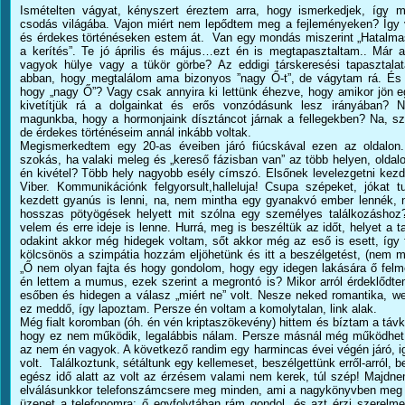
Ismételten vágyat, kényszert éreztem arra, hogy ismerkedjek, így 
csodás világába. Vajon miért nem lepődtem meg a fejleményeken? Így 
és érdekes történéseken estem át. Van egy mondás miszerint „Hatalmas 
a kerítés”. Te jó április és május…ezt én is megtapasztaltam.. Már 
vagyok hülye vagy a tükör görbe? Az eddigi társkeresési tapasztal
abban, hogy megtalálom ama bizonyos ”nagy Ő-t”, de vágytam rá. És ha
hogy „nagy Ő”? Vagy csak annyira ki lettünk éhezve, hogy amikor jön 
kivetítjük rá a dolgainkat és erős vonzódásunk lesz irányában? 
magunkba, hogy a hormonjaink dísztáncot járnak a fellegekben? Na, sz
de érdekes történéseim annál inkább voltak.
Megismerkedtem egy 20-as éveiben járó fiúcskával ezen az oldalon.
szokás, ha valaki meleg és „kereső fázisban van” az több helyen, oldalon
én kivétel? Több hely nagyobb esély címszó. Elsőnek levelezgetni kezdt
Viber. Kommunikációnk felgyorsult,halleluja! Csupa szépeket, jóka
kezdett gyanús is lenni, na, nem mintha egy gyanakvó ember lennék,
hosszas pötyögések helyett mit szólna egy személyes találkozáshoz
velem és erre ideje is lenne. Hurrá, meg is beszéltük az időt, helyet a
odakint akkor még hidegek voltam, sőt akkor még az eső is esett, így 
kölcsönös a szimpátia hozzám eljöhetünk és itt a beszélgetést, (nem m
„Ő nem olyan fajta és hogy gondolom, hogy egy idegen lakására ő felme
én lettem a mumus, ezek szerint a megrontó is? Mikor arról érdeklődt
esőben és hidegen a válasz „miért ne” volt. Nesze neked romantika, 
ez meddő, így lapoztam. Persze én voltam a komolytalan, link alak.
Még fialt koromban (óh. én vén kriptaszökevény) hittem és bíztam a táv
hogy ez nem működik, legalábbis nálam. Persze másnál még működhet, 
az nem én vagyok. A következő randim egy harmincas évei végén járó, 
volt. Találkoztunk, sétáltunk egy kellemeset, beszélgettünk erről-arról,
egész idő alatt az volt az érzésem valami nem kerek, túl szép! Majdnem
elválásunkkor telefonszámcsere meg minden, ami a nagykönyvben meg 
üzenet a telefonomra; ő egyfolytában rám gondol, és azt érzi szerelm