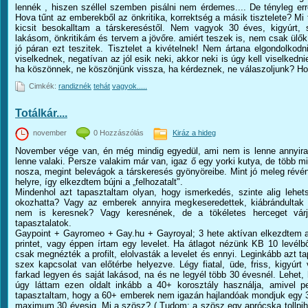
lennék , hiszen széllel szemben pisálni nem érdemes.... De tényleg e
Hova tűnt az emberekből az önkritika, korrektség a másik tisztelete? Mi
kicsit besokalltam a társkereséstől. Nem vagyok 30 éves, kigyúrt,
lakásom, önkritikám és tervem a jövőre. amiért teszek is, nem csak ülő
jó páran ezt teszitek. Tisztelet a kivételnek! Nem ártana elgondolko
viselkednek, negatívan az jól esik neki, akkor neki is úgy kell viselkedn
ha köszönnek, ne köszönjünk vissza, ha kérdeznek, ne válaszoljunk? Hov
Cimkék:
randiznék
tehát
vagyok.....
Totálkár....
november
0 Hozzászólás
Kiráz a hideg
November vége van, én még mindig egyedül, ami nem is lenne annyira 
lenne valaki. Persze valakim már van, igaz ő egy yorki kutya, de több 
nosza, megint belevágok a társkeresés gyönyöreibe. Mint jó meleg révén
helyre, így elkezdtem bújni a „felhozatalt".
Mindenhol azt tapasztaltam olyan, hogy ismerkedés, szinte alig lehetsé
okozhatta? Vagy az emberek annyira megkeseredettek, kiábrándultak 
nem is keresnek? Vagy keresnének, de a tökéletes herceget várj
tapasztalatok.
Gaypoint + Gayromeo + Gay.hu + Gayroyal; 3 hete aktívan elkezdtem a
printet, vagy éppen írtam egy levelet. Ha átlagot nézünk KB 10 levélbő
csak megnézték a profilt, elolvasták a levelet és ennyi. Leginkább azt t
szex kapcsolat van előtérbe helyezve. Légy fiatal, üde, friss, kigyúr
farkad legyen és saját lakásod, na és ne legyél több 30 évesnél. Lehet,
úgy láttam ezen oldalt inkább a 40+ korosztály használja, amivel p
tapasztaltam, hogy a 60+ emberek nem igazán hajlandóak mondjuk egy 3
maximum 30 évesig. Mi a szösz? ( Tudom; a szösz egy aprócska tollpih