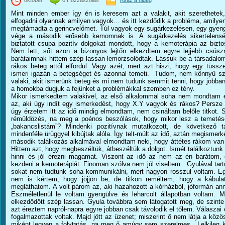
október
0 Hozzászólás
Kiráz a hideg
Mint minden ember így én is keresem azt a valakit, akit szerethetek,
elfogadni olyannak amilyen vagyok… és itt kezdődik a probléma, amily
megtámadta a gerincvelőmet. Túl vagyok egy sugárkezelésen, egy gyeng
vége a második erősebb kemomnak is. A sugárkezelés sikertelensé
biztatott csupa pozitív dolgokat mondott, hogy a kemoterápia az bizt
Nem lett, sőt azon a bizonyos lejtőn elkezdtem egyre lejjebb csús
barátaimnak hittem szép lassan lemorzsolódtak. Lássuk be a társadalom
rákos beteg attól elfordul. Vagy azét, mert azt hiszi, hogy egy tüssz
ismeri igazán a betegséget és azonnal temeti. Tudom, nem könnyű sz
valaki, akit ismerünk beteg és mi nem tudunk semmit tenni, hogy jobb
a homokba dugjuk a fejünket a problémákkal szemben ez tény.
Mikor ismerkedtem valakivel, az első alkalommal soha nem mondtam e
az, aki úgy indít egy ismerkedést, hogy X.Y vagyok és rákos? Persze
úgy érzetem itt az idő mindig elmondtam, nem csináltam belőle titkot. S
rémüldözés, na meg a poénos beszólások, hogy mikor lesz a temeté
„bakancslistám”? Mindenki pozitívnak mutatkozott, de következő t
mindenféle ürüggyel kibújtak alóla. Így telt-múlt az idő, aztán megismer
második találkozás alkalmával elmondtam neki, hogy áttétes rákom va
Hittem azt, hogy megbeszéltük, átbeszéltük a dolgot. Ismét találkoztunk 
hinni és jól érezni magamat. Viszont az idő az nem az én barátom, el
kezdeni a kemoterápiát. Finoman szólva nem jól viseltem. Gyulával tart
sokat nem tudtunk soha kommunikálni, mert nagyon rosszul voltam. Eg
nem is kértem, hogy jöjjön be, de titkon reméltem, hogy a kábulat
megláthatom. A volt párom az, aki hazahozott a kórházból, jóformán ann
Eszméletlenül le voltam gyengülve és leharcolt állapotban voltam. Mi
elkezdődött szép lassan. Gyula továbbra sem látogatott meg, de szinte
azt éreztem napról-napra egyre jobban csak távolodik el tőlem. Válasza
fogalmazottak voltak. Majd jött az üzenet; miszerint ő nem látja a köz
miként legyen a folytatás, na meg ő amúgy sem szerelmes. Lelkileg