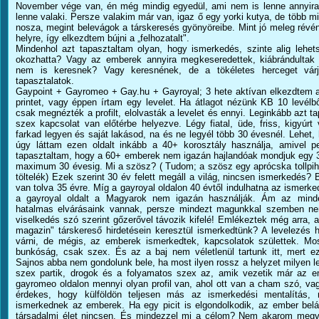
November vége van, én még mindig egyedül, ami nem is lenne annyira 
lenne valaki. Persze valakim már van, igaz ő egy yorki kutya, de több 
nosza, megint belevágok a társkeresés gyönyöreibe. Mint jó meleg révén
helyre, így elkezdtem bújni a „felhozatalt".
Mindenhol azt tapasztaltam olyan, hogy ismerkedés, szinte alig lehetsé
okozhatta? Vagy az emberek annyira megkeseredettek, kiábrándultak 
nem is keresnek? Vagy keresnének, de a tökéletes herceget várj
tapasztalatok.
Gaypoint + Gayromeo + Gay.hu + Gayroyal; 3 hete aktívan elkezdtem a
printet, vagy éppen írtam egy levelet. Ha átlagot nézünk KB 10 levélbő
csak megnézték a profilt, elolvasták a levelet és ennyi. Leginkább azt t
szex kapcsolat van előtérbe helyezve. Légy fiatal, üde, friss, kigyúr
farkad legyen és saját lakásod, na és ne legyél több 30 évesnél. Lehet,
úgy láttam ezen oldalt inkább a 40+ korosztály használja, amivel p
tapasztaltam, hogy a 60+ emberek nem igazán hajlandóak mondjuk egy 3
maximum 30 évesig. Mi a szösz? ( Tudom; a szösz egy aprócska tollpih
töltelék) Ezek szerint 30 év felett megáll a világ, nincsen ismerkedés?
van tolva 35 évre. Míg a gayroyal oldalon 40 évtől indulhatna az ismerke
a gayroyal oldalt a Magyarok nem igazán használják. Ám az minde
hatalmas elvárásaink vannak, persze mindezt magunkkal szemben nem t
viselkedés szó szerint gőzerővel távozik kifelé! Emlékeztek még arra,
magazin" társkereső hirdetésein keresztül ismerkedtünk? A levelezés h
várni, de mégis, az emberek ismerkedtek, kapcsolatok születtek. 
bunkóság, csak szex. És az a baj nem véletlenül tartunk itt, mert ezt 
Sajnos abba nem gondolunk bele, ha most ilyen rossz a helyzet milyen le
szex partik, drogok és a folyamatos szex az, amik vezetik már az 
gayromeo oldalon mennyi olyan profil van, ahol ott van a cham szó, v
érdekes, hogy külföldön teljesen más az ismerkedési mentalítás,
ismerkednek az emberek. Ha egy picit is elgondolkodik, az ember bel
társadalmi élet nincsen. És mindezzel mi a célom? Nem akarom megvá