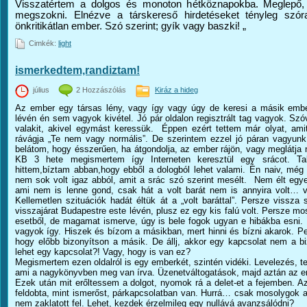
Visszatértem a dolgos és monoton hétköznapokba. Meglepő
megszokni. Elnézve a társkereső hirdetéseket tényleg szóra
önkritikátlan ember. Szó szerint; gyík vagy baszki! „
Cimkék:
light
ismerkedtem,randiztam!
július
2 Hozzászólás
Kiráz a hideg
Az ember egy társas lény, vagy így vagy úgy de keresi a másik embe
lévén én sem vagyok kivétel. Jó pár oldalon regisztrált tag vagyok. Sz
valakit, akivel egymást keressük. Éppen ezért tettem már olyat, ami
rávágja „Te nem vagy normális”. De szerintem ezzel jó páran vagyunk
belátom, hogy ésszerűen, ha átgondolja, az ember rájön, vagy meglátja 
KB 3 hete megismertem így Interneten keresztül egy srácot. Talá
hittem,bíztam abban,hogy ebből a dologból lehet valami. Én naiv, még
nem sok volt igaz abból, amit a srác szó szerint mesélt. Nem élt egyedü
ami nem is lenne gond, csak hát a volt barát nem is annyira volt… v
Kellemetlen szituációk hadát éltük át a „volt baráttal”. Persze vissza
visszajárat Budapestre este lévén, plusz ez egy kis falú volt. Persze mo
esetből, de magamat ismerve, úgy is bele fogok ugyan e hibákba esni.
vagyok így. Hiszek és bízom a másikban, mert hinni és bízni akarok. Pe
hogy előbb bizonyítson a másik. De állj, akkor egy kapcsolat nem a bi
lehet egy kapcsolat?! Vagy, hogy is van ez?
Megismertem ezen oldalról is egy emberkét, szintén vidéki. Levelezés, 
ami a nagykönyvben meg van írva. Üzenetváltogatások, majd aztán az e
Ezek után mit erőltessem a dolgot, nyomok rá a delet-et a fejemben. Az
feldobta, mint ismerőst, párkapcsolatban van. Hurrá… csak mosolygok 
nem zaklatott fel. Lehet, kezdek érzelmileg egy nullává avanzsálódni?