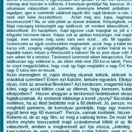
másnap akár hozzám is költözne, ő komolyan gondolja! Na, basszus, itt a
udvariasan válaszoltam az üzenetre, amennyire lehetett próbáltam 
tagadjam, igen is szeretnék valakivel együtt élni, saját lakásom is van,
randi után kéne összeköltözni. Aztán meg ásó, kapa, nagyhara
összeveszünk? Na, ez után jöttek az üzenet áradatok. Könyörgések, v
Majd másnapra kikönyörgött egy találkozót, ott mindent átbeszéltünk, 
átbeszéltünk. Én hazajöttem, majd egyszer csak kopogtak és jött a m
kifigyelte hol-merre lakom. Képes volt az ajtóban könyörögni, már majd
magát, mert ennyire még senki iránt nem érzet… stb. Mi tagadás 
Szerencsére az egyik szomszédom megmentett, azzal, hogy a kábel té
kacsa volt, szegény végighallgatta, ahogy ez a jó ember traktál és m
legalább tudom milyen a Himnuszból a balsors! Ne ez pont olyan volt!
sem adtam fel a reményt. Társkereső üzemmód nálam bekapcsolva. Fente
találkoztam egy vidékivel is, aki tőlem több mint 250 km-re lakott. Pe
és szent meggyőződése, hogy csak így fogja megtalálni a nagy Ő-t! K
nagy Ő tutira nem én leszek.
Azon merengtem el, vajon tényleg olyanok lettünk, akiknek h
másikkal szemben? Értem ezt külsőre, belsőre egyaránt. Elképz
olyan, mint az amerikai filmekben? Azt kérdezem, magamtól k
kötni, vagy azzal töltöm csak az éltemet, hogy keresem, kutat
elképzeltem? Hiszen ahogyan a társkereső hirdetéseket olvas
foglalkoztatnak. Az emberek többsége a trendi „nyunyi” fiúcská
mellékes, ha az illető betöltötte már a 60.életévét. Jó, persze
megfelelő partnerre, de komolyan gondolják, hogy egy maxi
együtt lenni egy 60 évessel? Persze, vannak kivételek, hiszen
Roberts-el, de az egy film, ez meg a valóság lenne. De most l
elsőre enyhén bosszantott majd szánalommal töltött el az il
válaszlevél, amiben a megkeresett azt írja vissza; „Jelenle
kapcsolatom és nem szeretnék több szálat futtatni, mert ez 