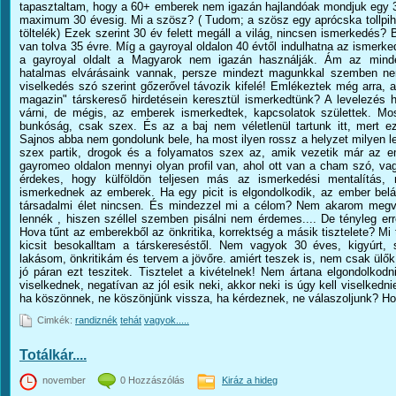
tapasztaltam, hogy a 60+ emberek nem igazán hajlandóak mondjuk egy 3
maximum 30 évesig. Mi a szösz? ( Tudom; a szösz egy aprócska tollpih
töltelék) Ezek szerint 30 év felett megáll a világ, nincsen ismerkedés?
van tolva 35 évre. Míg a gayroyal oldalon 40 évtől indulhatna az ismerke
a gayroyal oldalt a Magyarok nem igazán használják. Ám az minde
hatalmas elvárásaink vannak, persze mindezt magunkkal szemben nem t
viselkedés szó szerint gőzerővel távozik kifelé! Emlékeztek még arra,
magazin" társkereső hirdetésein keresztül ismerkedtünk? A levelezés h
várni, de mégis, az emberek ismerkedtek, kapcsolatok születtek. 
bunkóság, csak szex. És az a baj nem véletlenül tartunk itt, mert ezt 
Sajnos abba nem gondolunk bele, ha most ilyen rossz a helyzet milyen le
szex partik, drogok és a folyamatos szex az, amik vezetik már az 
gayromeo oldalon mennyi olyan profil van, ahol ott van a cham szó, v
érdekes, hogy külföldön teljesen más az ismerkedési mentalítás,
ismerkednek az emberek. Ha egy picit is elgondolkodik, az ember bel
társadalmi élet nincsen. És mindezzel mi a célom? Nem akarom megvá
lennék , hiszen széllel szemben pisálni nem érdemes.... De tényleg e
Hova tűnt az emberekből az önkritika, korrektség a másik tisztelete? Mi
kicsit besokalltam a társkereséstől. Nem vagyok 30 éves, kigyúrt,
lakásom, önkritikám és tervem a jövőre. amiért teszek is, nem csak ülő
jó páran ezt teszitek. Tisztelet a kivételnek! Nem ártana elgondolko
viselkednek, negatívan az jól esik neki, akkor neki is úgy kell viselkedn
ha köszönnek, ne köszönjünk vissza, ha kérdeznek, ne válaszoljunk? Hov
Cimkék:
randiznék
tehát
vagyok.....
Totálkár....
november
0 Hozzászólás
Kiráz a hideg