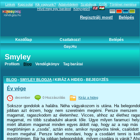
Linkek
Kapcsolat
Kik vagyunk?
Adatvédelem
Szabályok
GYÍK
Történet mentése
Hívd meg egy barátod
Könyvjelző
Regisztrálj most!
Belépés
Kezdőlap
Csatlakozz!
Belépés
Gay.hu
Smyley
smyley blogja
Profilom
Blog
Vendégkönyv
Tag barátai
BLOG
-
SMYLEY BLOGJA
/ KIRÁZ A HIDEG - BEJEGYZÉS
Év vége
december
0 Hozzászólás
Kiráz a hideg
Sokszor gondolok a halálra. Néha vágyakozom is utána. Ha belegondo
jobban azt érzem, hogy nem szeretném megérni. Persze merszem 
magamat, ragaszkodom az életemhez. Vicces, ahhoz az élethez rag
magamat, mi több szabadulni akarok tőle. Ugye milyen faramuci hel
miért áltatom magamat minden egyes áldott nap, hogy az a nap más 
megtörténjen a „csoda”, aztán este, amikor nyugovóra térek, csalódot
érzem megahal. Persze lehet mondani, hogy a csodáért tenni is kel
megtörténjen. Bár ha jobban belegondolok, milyen csodára is várok? Ah