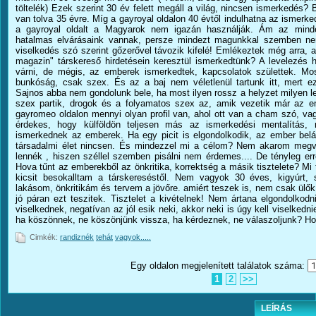
töltelék) Ezek szerint 30 év felett megáll a világ, nincsen ismerkedés?
van tolva 35 évre. Míg a gayroyal oldalon 40 évtől indulhatna az ismerke
a gayroyal oldalt a Magyarok nem igazán használják. Ám az minde
hatalmas elvárásaink vannak, persze mindezt magunkkal szemben nem t
viselkedés szó szerint gőzerővel távozik kifelé! Emlékeztek még arra,
magazin" társkereső hirdetésein keresztül ismerkedtünk? A levelezés h
várni, de mégis, az emberek ismerkedtek, kapcsolatok születtek. 
bunkóság, csak szex. És az a baj nem véletlenül tartunk itt, mert ezt 
Sajnos abba nem gondolunk bele, ha most ilyen rossz a helyzet milyen le
szex partik, drogok és a folyamatos szex az, amik vezetik már az 
gayromeo oldalon mennyi olyan profil van, ahol ott van a cham szó, v
érdekes, hogy külföldön teljesen más az ismerkedési mentalítás,
ismerkednek az emberek. Ha egy picit is elgondolkodik, az ember bel
társadalmi élet nincsen. És mindezzel mi a célom? Nem akarom megvá
lennék , hiszen széllel szemben pisálni nem érdemes.... De tényleg e
Hova tűnt az emberekből az önkritika, korrektség a másik tisztelete? Mi
kicsit besokalltam a társkereséstől. Nem vagyok 30 éves, kigyúrt,
lakásom, önkritikám és tervem a jövőre. amiért teszek is, nem csak ülő
jó páran ezt teszitek. Tisztelet a kivételnek! Nem ártana elgondolko
viselkednek, negatívan az jól esik neki, akkor neki is úgy kell viselkedn
ha köszönnek, ne köszönjünk vissza, ha kérdeznek, ne válaszoljunk? Hov
Cimkék:
randiznék
tehát
vagyok.....
Egy oldalon megjelenített találatok száma:
1
2
>>
LEÍRÁS