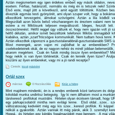
Aztán megismertem egy igen érdekes embert egy másik oldalon, neve
esetem. Férfias, határozott, normális és még én is tetszek neki! Szint
Első este, majd jött a következő, amit együtt töltöttünk. Közben bes
élveztük egymás testi gyönyörét, ami olyan szuper volt, hogy a bokámat
elkezdtünk tervezgetni, álmokat szövögetni. Aztán a lila ködből va
Megszólalt azon bűvös belső vészharangom és éreztem valami nem te
estére a mi Miklósunk teljesen megváltozott. Ideges, feszült lett
összezörrenést. Hétfő reggel úgy váltunk el, hogy nem igazán volt jó s
hétfő délután, amikor ismét beszéltünk telefonon Miklós önmagából kif
kiabálva, aztán „szart”fröcsögve kommunikált. Nem tudtam hová tenni. K
Aztán elkezdtek záporozni a gusztustalanabbnál-gusztustalanabb SMS ü
Most merengek, azon vajon mi zajlódhat le az emberekben? Pr
cselekedeteinek okát, de ez nagyon nehéz és minél jobban belemerülők
akarom megérteni. Csak én futok mindig össze ilyen emberekkel? Mié
hogy nekik is van ilyen történetük. Csak én lennék ilyen lúzer? Árulja
kiszűrni az ilyen embereket, vagy mi a jó randi receptje?
Cimkék:
kicsit
másként
Orlál szex
március
0 Hozzászólás
Kiráz a hideg
Mint majdnem mindenki, én is a rendes emberek közé tartozom és do
kétoldali munka undiritsz betegség. Így ki nem állhatom most a munkám
társkereső profilokat mustrálni. Hirtelen olyan érzésem támadt, hogy 
egy párkapcsolatról mintha nem evilági lenne. Első oldal…szex..
változatosság kedvéért még egy kis szex…kereső profilok. Ki képpel ,
nélküli a gyakoribb. Aztán vannak itt még párok, akik 3. személyt kere
Hoppá.. és hirtelen egy kérdés fogalmazódott meg bennem. A mai világ