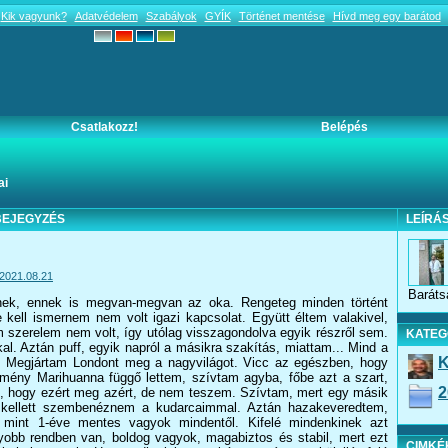
Kik vagyunk?
Adatvédelem
Szabályok
GYÍK
Történet mentése
Hívd meg egy barátod
Csatlakozz!
Belépés
ai
- BEJEGYZÉS
LEÍRÁ
2021.08.21
Baráts
nek, ennek is megvan-megvan az oka. Rengeteg minden történt
 kell ismernem nem volt igazi kapcsolat. Együtt éltem valakivel,
 szerelem nem volt, így utólag visszagondolva egyik részről sem.
KATEG
. Aztán puff, egyik napról a másikra szakítás, miattam... Mind a
K
t. Megjártam Londont meg a nagyvilágot. Vicc az egészben, hogy
emény Marihuanna függő lettem, szívtam agyba, főbe azt a szart,
2
 hogy ezért meg azért, de nem teszem. Szívtam, mert egy másik
m kellett szembenéznem a kudarcaimmal. Aztán hazakeveredtem,
 mint 1-éve mentes vagyok mindentől. Kifelé mindenkinek azt
bb rendben van, boldog vagyok, magabiztos és stabil, mert ezt
CIMKÉ