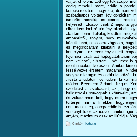
várják el tőlem. Lett egy tök szuper m
eddig remekül ment, eddig a pontig
körbekérdeztem, hogy kié, de nem volt
szabadnapos voltam, így gondoltam mi
ismerős másvilág és bennem megint 
helyezett. Először csak 2 naponta gy
elkezdtem inni rá tömény alkoholt, így
akartam lenni. Lelkileg kezdtem megzu
emberektől, annyira, hogy munkahel
között lenni, csak arra vágytam, hogy
és megpróbáltam kilábalni a helyze
komolyan... az eredmény az lett, hogy 
fejemben csak azt hajtogatták „nem va
nem kellesz", elhittem... sőt, meg is
ment napokon keresztül. Amikor kiment
feszélyezve érzetem magamat. Mindent
vagyok a letargia és a kábulat között hu
„tiszta a tudatom" és tudom, ki kell 
módon. Bevettem 2 darab 1mg-os Xana
szédülést a zsibbadást, azt, hogy n
hallgatok és potyognak a könnyeim, a
és választanom kell, hogy merre megy
történjen, mint a filmekben, hogy enge
nem ment meg, ahogy eddig is, ezután
versenyt futok az idővel, amiben igen
enyém, maximum csak az illúziója. Vág
Cimkék:
kábulat