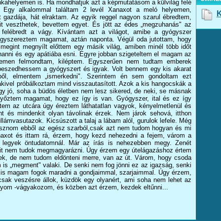
unkahelyemen is. Ha mondhatjuk azt a képmutatásom a külvilág felé
. Egy alkalommal találtam 2 levél Xanaxot a meló helyemen,
K
 gazdája, hát elraktam. Az egyik reggel nagyon szarul ébredtem,
t veszthetek, bevettem egyet. És jött az édes „megzuhanás" az
felébredt a vágy. Kívántam azt a világot, amibe a gyógyszer
ógyszereztem magamat, aztán naponta. Végül oda jutottam, hogy
 megint megnyílt előttem egy másik világ, amiben minél több időt
hanni és egy apátiába esni. Egyre jobban szigeteltem el magam az
yemen felmondtam, kiléptem. Egyszerűen nem tudtam emberek
 beszedhessem a gyógyszert és igyak. Volt bennem egy kis akarat
tből, elmentem „ismerkedni". Szerintem én sem gondoltam ezt
akivel próbálkoztam mind visszautasított. Azok a kis hangocskák a
gy jó, soha a büdös életben nem lesz sikered, de neki, se másnak
 győztem magamat, hogy ez így is van. Gyógyszer, ital és ez így
em az utcára úgy éreztem láthatatlan vagyok, kényelmetlenül és
 és mindenkit olyan távolinak érzek. Nem járok sehová, itthon
llámvasutazok. Kicsúszott a talaj a lábam alól, gurulok lefele. Még
másznom ebből az egész szarból,csak azt nem tudom hogyan és mi
xot és ittam rá, érzem, hogy kezd nehezedni a fejem, várom a
e legyek öntudatomnál. Már az írás is nehezebben megy. Zenét
mit nem tudok megmagyarázni. Úgy érzem egy útelágazáshoz értem
ek, de nem tudom eldönteni merre, van az út. Várom, hogy csoda
m is „megment" valaki. De senki nem fog jönni ez az igazság, senki
 is magam fogok maradni a gondjaimmal, szarjaimmal. Úgy érzem,
 csak veszésre állok, küzdök egy olyanért, ami soha nem lehet az
yom -vágyakozom, és közben azt érzem, kezdek eltűnni...