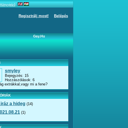
Könyvjelző
Regisztrálj most!
Belépés
Gay.hu
S
smyley
Bejegyzés: 15
Hozzászólások: 6
ág extrákkal,vagy mi a fene?
ÓRIÁK
iráz a hideg
(14)
021.08.21
(1)
K