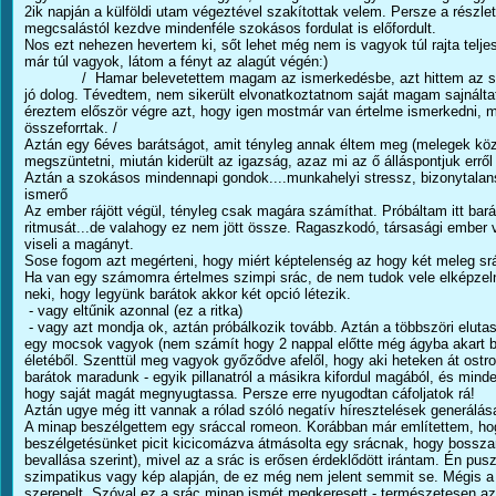
2ik napján a külföldi utam végeztével szakítottak velem. Persze a részle
megcsalástól kezdve mindenféle szokásos fordulat is előfordult.
Nos ezt nehezen hevertem ki, sőt lehet még nem is vagyok túl rajta telje
már túl vagyok, látom a fényt az alagút végén:)
/ Hamar belevetettem magam az ismerkedésbe, azt hittem az seg
jó dolog. Tévedtem, nem sikerült elvonatkoztatnom saját magam sajnálta
éreztem először végre azt, hogy igen mostmár van értelme ismerkedni, 
összeforrtak. /
Aztán egy 6éves barátságot, amit tényleg annak éltem meg (melegek közö
megszüntetni, miután kiderült az igazság, azaz mi az ő álláspontjuk erről 
Aztán a szokásos mindennapi gondok....munkahelyi stressz, bizonytalan
ismerő
Az ember rájött végül, tényleg csak magára számíthat. Próbáltam itt barát
ritmusát...de valahogy ez nem jött össze. Ragaszkodó, társasági ember
viseli a magányt.
Sose fogom azt megérteni, hogy miért képtelenség az hogy két meleg srá
Ha van egy számomra értelmes szimpi srác, de nem tudok vele elképzelni
neki, hogy legyünk barátok akkor két opció létezik.
- vagy eltűnik azonnal (ez a ritka)
- vagy azt mondja ok, aztán próbálkozik tovább. Aztán a többszöri eluta
egy mocsok vagyok (nem számít hogy 2 nappal előtte még ágyba akart bújn
életéből. Szenttül meg vagyok győződve afelől, hogy aki heteken át ost
barátok maradunk - egyik pillanatról a másikra kifordul magából, és minde
hogy saját magát megnyugtassa. Persze erre nyugodtan cáfoljatok rá!
Aztán ugye még itt vannak a rólad szóló negatív híresztelések generálás
A minap beszélgettem egy sráccal romeon. Korábban már említettem, hog
beszélgetésünket picit kicicomázva átmásolta egy srácnak, hogy bosszan
bevallása szerint), mivel az a srác is erősen érdeklődött irántam. Én pu
szimpatikus vagy kép alapján, de ez még nem jelent semmit se. Mégis 
szerepelt. Szóval ez a srác minap ismét megkeresett - természetesen azt