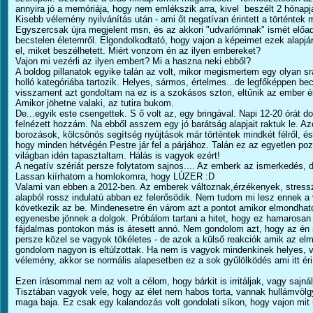
annyira jó a memóriája, hogy nem emlékszik arra, kivel beszélt 2 hónapj
Kisebb vélemény nyilvánítás után - ami őt negatívan érintett a történtek 
Egyszercsak újra megjelent msn, és az akkori "udvarlómnak" ismét elő
becstelen életemről. Elgondolkodtató, hogy vajon a képeimet ezek alapj
el, miket beszélhetett. Miért vonzom én az ilyen embereket?
Vajon mi vezérli az ilyen embert? Mi a haszna neki ebből?
A boldog pillanatok egyike talán az volt, mikor megismertem egy olyan s
holló kategóriába tartozik. Helyes, sármos, értelmes...de legfőképpen be
visszament azt gondoltam na ez is a szokásos sztori, eltűnik az ember él
Amikor jöhetne valaki, az tutira bukom.
De...egyik este csengettek. S ő volt az, egy bringával. Napi 12-20 órát do
felnézett hozzám. Na ebből asszem egy jó barátság alapjait raktuk le. A
borozások, kölcsönös segítség nyújtások már történtek mindkét félről, és
hogy minden hétvégén Pestre jár fel a párjához. Talán ez az egyetlen poz
világban idén tapasztaltam. Hálás is vagyok ezért!
A negatív szériát persze folytatom sajnos.... Az emberk az ismerkedés, d
Lassan kiírhatom a homlokomra, hogy LÚZER :D
Valami van ebben a 2012-ben. Az emberek változnak,érzékenyek, stressz
alapból rossz indulatú abban ez felerősödik. Nem tudom mi lesz ennek a 
következik az be. Mindenesetre én várom azt a pontot amikor elmondhat
egyenesbe jönnek a dolgok. Próbálom tartani a hitet, hogy ez hamarosan
fájdalmas pontokon más is átesett annó. Nem gondolom azt, hogy az én
persze közel se vagyok tökéletes - de azok a külső reakciók amik az el
gondolom nagyon is eltúlzottak. Ha nem is vagyok mindenkinek helyes, v
vélemény, akkor se normális alapesetben ez a sok gyűlölködés ami itt ér
Ezen írásommal nem az volt a célom, hogy bárkit is irritáljak, vagy sajná
Tisztában vagyok vele, hogy az élet nem habos torta, vannak hullámvö
maga baja. Ez csak egy kalandozás volt gondolati síkon, hogy vajon mit 