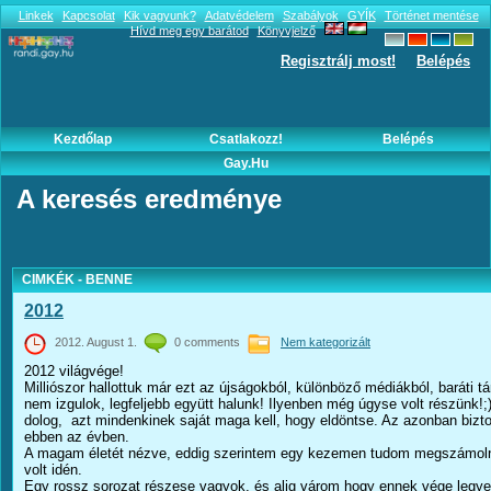
Linkek
Kapcsolat
Kik vagyunk?
Adatvédelem
Szabályok
GYÍK
Történet mentése
Hívd meg egy barátod
Könyvjelző
Regisztrálj most!
Belépés
Kezdőlap
Csatlakozz!
Belépés
Gay.hu
A keresés eredménye
CIMKÉK - BENNE
2012
2012. August 1.
0 comments
Nem kategorizált
2012 világvége!
Milliószor hallottuk már ezt az újságokból, különböző médiákból, baráti 
nem izgulok, legfeljebb együtt halunk! Ilyenben még úgyse volt részünk!;
dolog, azt mindenkinek saját maga kell, hogy eldöntse. Az azonban bizt
ebben az évben.
A magam életét nézve, eddig szerintem egy kezemen tudom megszámolni
volt idén.
Egy rossz sorozat részese vagyok, és alig várom hogy ennek vége legye