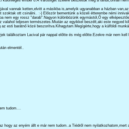
i különleges ember ő.A Városliget szélére beszéltük meg a randit,onnan ne
jával vannak ketten,elvitt a másikba is,amelyik ugyanabban a házban van,az n
szoktak ott csinálni.. :-) Először bementünk a közeli étterembe némi inniva
ba nem egy rossz "darab".Nagyon különbözünk egymástól,Ő egy elképesztően r
 valahol teljesen természetes.Miután az egyikkel beszélt,aki este negyed kil
g az esti barátnő közé beszorítva.Kihagytam.Megígérte,hogy a külföldi munkáv
jek találkoztam Lacival pár nappal előtte és még előtte.Ezekre már nem kell
tán elmentél..
nem tudom....
az hogy az enyém állt e már nem tudom..a Tiédről nem nyilatkozhatom,mert 