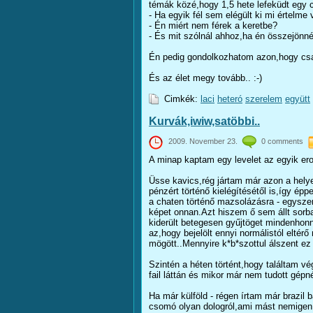
témák közé,hogy 1,5 hete lefeküdt egy cs
- Ha egyik fél sem elégült ki mi értelme
- Én miért nem férek a keretbe?
- És mit szólnál ahhoz,ha én összejönnék
Én pedig gondolkozhatom azon,hogy csa
És az élet megy tovább.. :-)
Cimkék:
laci
heteró
szerelem
együtt
Kurvák,iwiw,satöbbi..
2009. November 23.
0 comments
A minap kaptam egy levelet az egyik erot
Üsse kavics,rég jártam már azon a hely
pénzért történő kielégítésétől is,így ép
a chaten történő mazsolázásra - egyszer
képet onnan.Azt hiszem ő sem állt sorb
kiderült betegesen gyűjtöget mindenhonn
az,hogy bejelölt ennyi normálistól elté
mögött..Mennyire k*b*szottul álszent ez
Szintén a héten történt,hogy találtam v
fail láttán és mikor már nem tudott gép
Ha már külföld - régen írtam már brazil
csomó olyan dologról,ami mást nemigen 