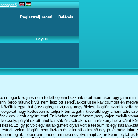
Könyvjelző
Regisztrálj most!
Belépés
Gay.hu
kozni fogunk.Sajnos nem tudott eljönni hozzánk,mert nem akart úgy járni,min
nni (ergo rajtunk kívül nem lesz ott senki),akkor üsse kavics,most én megye
üdvözöltük egymást (kézfogás,puszi,nagy-nagy ölelés).Rögtön azzal kezdte,h
 dolgokat,hogy kettesben is tudjunk témázgatni.Kiderült,hogy a harmadik sz
ek egy kicsit együtt lenni.Én közben azon filóztam,hogy vajon melyik vonatta
 a korcsolyapályához,ott ahol kacsák úszkálnak azon a részen,ahol a várat 
kezét.Ez így jó volt egy darabig,mert olyan volt a teste,mint egy kazán.Aztá
sinált velem.Rögtön nem fáztam és kitartott a testhő egy jó fél óráig talán.
 nem fogják félreérteni - mondtam neki nevetve majd az árokban folytattuk t