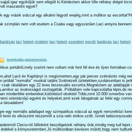
ajjal,igaz egyikőjük sem elégült ki.Kérdeztem akkor tőle néhány dolgot kicsit
 volt maszatolni egyet?
 egy másik sráccal egy alkalmi légyott erejéig,mint a múltkor az escorttal?H
k szimplán nem volt esetem a Csaba vagy egyszerűen Laci annyira bennem 
barátság
laci
heteró
imádom
laci
heteró
szerelem
együtt
barátság
laci
heteró
Ismerkedés,partnerkeresés
ikus portálról,mely szerint nem voltam már fent fél éve és ilyen formában csa
en,ahol Lacit és Kapitányt is megismertem,egy pár perces szétnézés még nem 
pen próbál "normális" munkát találni.Szétnézett üzletekben,szoláriumban is p
 csak rátaláltam egy 22 éves biszexuális escortra.Megnéztem az adatlapját ma
a,amikor az óvatosságot osztogatták..Próbáltam vele kapcsolatba lépni,de ne
an mindenféle embereket,különböző okokból.Több,mint 10.000 ismerőse van fent
rő nemi orientációjú egyént és helyeket,amit ezek látogatnak az felér egy co
 a társadalom!
égre egy normális adatlapot egy szimpatikus sráccal az egyik nemzetközi ker
nél lenni és elköszönt részemről a szia neki örökre szólt..Ismét bebizonyos
 barátomról Clecio-ról.Időnként beszélgetünk néhány órát,mindig meg tud lepn
érdekel a környezetemben.Jó múltkorában kevésen múlott,hogy nem tudtunk ta