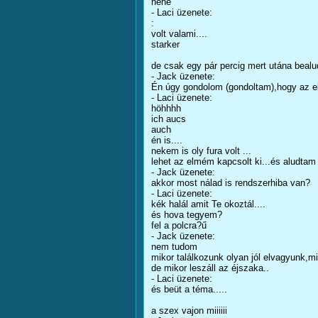
hehe
- Laci üzenete:
:
volt valami....
starker
de csak egy pár percig mert utána beal
- Jack üzenete:
Én úgy gondolom (gondoltam),hogy az elm
- Laci üzenete:
höhhhh
ich aucs
auch
én is....
nekem is oly fura volt ...
lehet az elmém kapcsolt ki...és aludtam
- Jack üzenete:
akkor most nálad is rendszerhiba van?
- Laci üzenete:
kék halál amit Te okoztál....
és hova tegyem?
fel a polcra?ű
- Jack üzenete:
nem tudom
mikor találkozunk olyan jól elvagyunk,mi
de mikor leszáll az éjszaka..
- Laci üzenete:
és beüt a téma.....
a szex vajon miiiiii