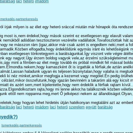
barátság
laci
heteró
imádom
smerkedés,partnerkeresés
rról írjak milyen is az élet egy heteró sráccal miután már hónapok óta rendsz
 most is,nem érdekel,hogy mások szerint ez esetlegesen egy elavult valami),
kik nemükből adódóan tesztoszteron vezérelte vadállatok.Tovafoszlottak hát a
ta,hogy ne másszon rám (igaz,akkor már csak azért is engedtem neki,mert a 
armadik.Közben elfogadta,hogy érdeklődünk egymás iránt és lehetőségünk nyí
tomban esetlegesen tönkretegyem a barátságunkat.Így viszont vele végre át
k egy nagyot.Úgy érzem boldog vagyok vele,az érzelmi szükségleteimet maxim
,úgy mint a filmben-az élet megy tovább és próbál mindkét fél mással boldogu
m.Elmondta nekem,hogy kamaszként őt is izgatták a férfiak,de aztán anélkül,h
artalmát.Lassan haladunk ugyan és teljesen bizonytalan,hogy valaha is meg
dekli ki néz minket,amikor megfogja a kezemet vagy megölel.Én pedig örülhe
célzást,mikor összefutunk,hogy igazán bevinném a takaróm alá egy kicsit má
tt és azért sem,mert kijelentette,hogy nem érdeklik a férfiak rajtam kívül
názza.Elgondolkoztam rajta,hogy mi lenne akkor,ha találkoznék közben vélet
gunk ettől nem roppanna meg,mert Ő jelképezi nekem az állandóságot.Olyan,m
etek,hogy hogyan lehet hirdetés útján hatékonyan megtalálni azt az embert
barátság
laci
heteró
imádom
laci
heteró
szerelem
együtt
barátság
gyedik?)
Ismerkedés,partnerkeresés