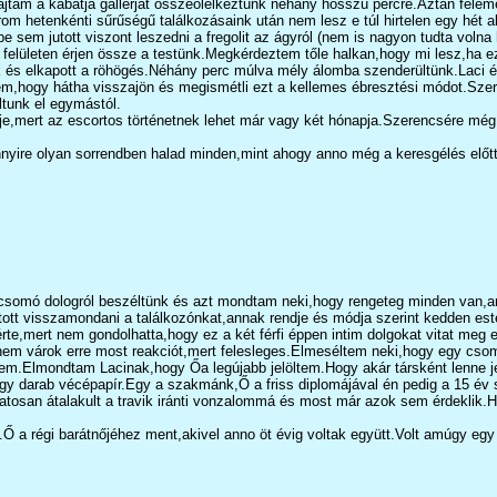
 rajtam a kabátja gallérját összeölelkeztünk néhány hosszú percre.Aztán fe
 hetenkénti sűrűségű találkozásaink után nem lesz e túl hirtelen egy hét al
e sem jutott viszont leszedni a fregolit az ágyról (nem is nagyon tudta voln
lületen érjen össze a testünk.Megkérdeztem tőle halkan,hogy mi lesz,ha ezt
k és elkapott a röhögés.Néhány perc múlva mély álomba szenderültünk.Laci ébr
m,hogy hátha visszajön és megismétli ezt a kellemes ébresztési módot.Szerencs
ltunk el egymástól.
je,mert az escortos történetnek lehet már vagy két hónapja.Szerencsére még
ire olyan sorrendben halad minden,mint ahogy anno még a keresgélés előtt
gy csomó dologról beszéltünk és azt mondtam neki,hogy rengeteg minden van,
visszamondani a találkozónkat,annak rendje és módja szerint kedden este fé
,mert nem gondolhatta,hogy ez a két férfi éppen intim dolgokat vitat meg e
 nem várok erre most reakciót,mert felesleges.Elmeséltem neki,hogy egy cs
em.Elmondtam Lacinak,hogy Őa legújabb jelöltem.Hogy akár társként lenne je
t egy darab vécépapír.Egy a szakmánk,Ő a friss diplomájával én pedig a 15 
tosan átalakult a travik iránti vonzalommá és most már azok sem érdeklik.Ha
b.Ő a régi barátnőjéhez ment,akivel anno öt évig voltak együtt.Volt amúgy e