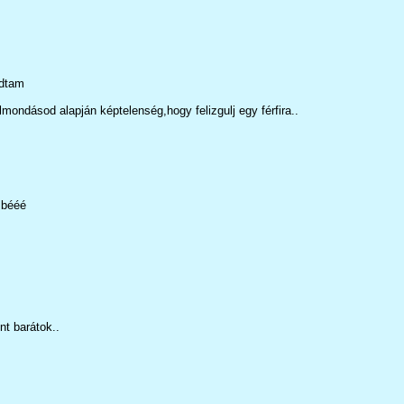
udtam
ondásod alapján képtelenség,hogy felizgulj egy férfira..
 bééé
nt barátok..