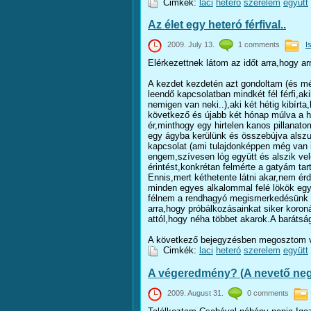
Cimkék:
laci
heteró
szerelem
együtt
Az élet egy heteró férfival..
2009. July 13.
1 comments
I
Elérkezettnek látom az időt arra,hogy a
A kezdet kezdetén azt gondoltam (és még
leendő kapcsolatban mindkét fél férfi,a
nemigen van neki..),aki két hétig kibír
következő és újabb két hónap múlva a h
ér,minthogy egy hirtelen kanos pillana
egy ágyba kerülünk és összebújva alszun
kapcsolat (ami tulajdonképpen még van is
engem,szívesen lóg együtt és alszik vele
érintést,konkrétan felmérte a gatyám t
Ennis,mert kéthetente látni akar,nem ér
minden egyes alkalommal felé lökök egy 
félnem a rendhagyó megismerkedésünk mia
arra,hogy próbálkozásainkat siker koro
attól,hogy néha többet akarok.A barátsá
A következő bejegyzésben megosztom vel
Cimkék:
laci
heteró
szerelem
együtt
A végeredmény? (A nevető ne
2009. August 31.
0 comments