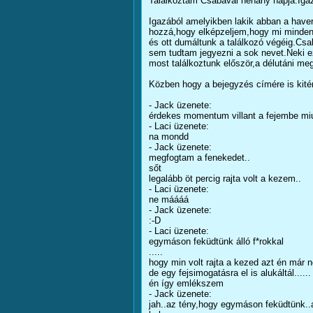
Találkoztam Csabával néhány napja.Igaz
Igazából amelyikben lakik abban a haver
hozzá,hogy elképzeljem,hogy mi mindent 
és ott dumáltunk a találkozó végéig.Csa
sem tudtam jegyezni a sok nevet.Neki ez
most találkoztunk először,a délutáni me
Közben hogy a bejegyzés címére is kitér
- Jack üzenete:
érdekes momentum villant a fejembe miu
- Laci üzenete:
na mondd
- Jack üzenete:
megfogtam a fenekedet..
sőt
legalább öt percig rajta volt a kezem..
- Laci üzenete:
ne máááá
- Jack üzenete:
:-D
- Laci üzenete:
egymáson feküdtünk álló f*rokkal
.....
hogy min volt rajta a kezed azt én már 
de egy fejsimogatásra el is alukáltál......
én így emlékszem
- Jack üzenete:
jah..az tény,hogy egymáson feküdtünk..