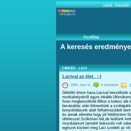
Linkek
Kapcsolat
Kezdőlap
A keresés eredménye
CIMKÉK - LACI
Lacival az élet.. :-)
2009. June 11.
0 comments
Délelőtt értem haza.Lacival beszéltünk 
munkahelyekről egyre inkább.Ultimátumot
fixen megbeszéltnél.Mikor a kolesz elé
bevásárlás után felmentünk a szobájukba
bonyolódásunk alatt felhalmozódott benn
és annak ellenére,hogy jól felöltöztem
ülőrésszel.Szűkösen hát,de leültünk ket
mozdulatsort (amatőr bokszoló volt vala
egészet,közben meg Laci szedett az ott 