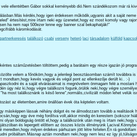
ele ellentétben Gábor sokkal keményebb dió.Nem szándékozom már rá kivetn
lálásban.Más kérdés,hogy igen érdekesen működik,ugyanis akit a saját neme ér
eled" értesítést,mire írtam neki egy üzenetet,hogy ez most komoly vagy rajo
vesen ha nem napi 500ezer lenne egy banner szal bekaphatják!"
legcifrább káromkodását.
partnerkeresés
találkozó
csabi
verseny
heteró
laci
társadalom
külföld
kapcsol
nkéntes száműzetésben töltöttem,pedig a barátaim egy része igazán jó progra
özölte velem a főnököm,hogy a jelenlegi beosztásomban számít továbbra is a
mondtam,hogy kevés vagyok és végül pont az ellenkezője derült ki.. :-)
paszkodni és a saját elvárásaimat is megnövelem önmagam felé a mostani há
.Idén úgy néz ki,hogy végre találkozni fogunk,örülök neki,hogy végre szem
a most találkoznánk is késő lenne",normális,civilizált módon lehet velük ism
ozást az életemben,amire önállóan évek óta képtelen voltam.
hogy másképpen lássak néhány dolgot és ne álmodozzam tovább a realitások he
csán,hogy egy éve még fordítva volt,akkor mindig én kerestem (sokszor hiába
lami olyan boldogság öntött el,hogy a találkozónk után meg is írtam neki,hogy
ejátszóban és lepergett előttem az összes közös élményünk Lacival.Könnybe l
eredten,hogy milyen érdekes párhuzam jött létre hirtelen.Én rá gondoltam az
n aludni próbáltam.Másnap aztán mondtam neki,hogy nem lesz ez így jó,túlságo