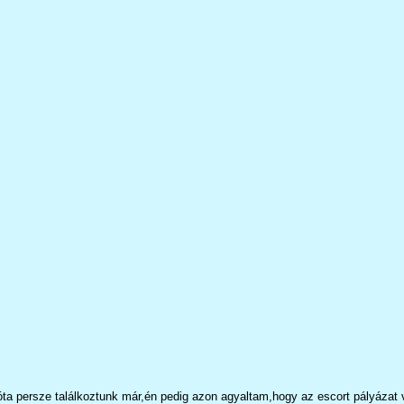
ersze találkoztunk már,én pedig azon agyaltam,hogy az escort pályázat végül