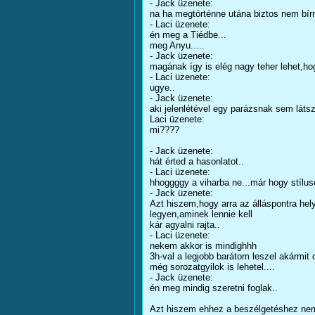
- Jack üzenete:
na ha megtörténne utána biztos nem bír
- Laci üzenete:
én meg a Tiédbe...
meg Anyu.....
- Jack üzenete:
magának így is elég nagy teher lehet,hog
- Laci üzenete:
ugye..
- Jack üzenete:
aki jelenlétével egy parázsnak sem látszó
Laci üzenete:
mi????
- Jack üzenete:
hát érted a hasonlatot..
- Laci üzenete:
hhoggggy a viharba ne...már hogy stílus
- Jack üzenete:
Azt hiszem,hogy arra az álláspontra hel
legyen,aminek lennie kell
kár agyalni rajta..
- Laci üzenete:
nekem akkor is mindighhh
3h-val a legjobb barátom leszel akármit c
még sorozatgyilok is lehetel....
- Jack üzenete:
én meg mindig szeretni foglak..
Azt hiszem ehhez a beszélgetéshez nem 