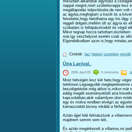
miközben átkaroltuk egymást a csillago
nappal megint,mert születésnapja lesz é
megállapodás teljesítésére,de nem volt o
az ágyba,megfogtam a kezét és a követke
felvetette,hogy betolhatna egy kis lágy
reggeli dolgain,mellém ült az ágyra és e
szobatárs is feltápászkodott és végül e
Mikor tegnap hozzá tartottam;észleltem 
már,így vészhelyzet esetén csak az ollót
Elgondolkodtam azon is,hogy mindaz,am
Cimkék:
laci
heteró
szerelem
együtt
Újra Lacival..
2009. April 28.
0 comments
I
Most hétvégén lesz két hete,hogy végre
telefonon.Legnagyobb meglepetésemre az
beszélgetésbe még akkor is,mikor már ré
eddig megélt eseményekből arra követke
kapcsolatban,akik valamilyen úton módo
egy év múlva rendben elvégzi az egyetem
kamaszodott,bizony inkább a férfiak érd
Aztán éjjel felé felmásztunk a villamos
majdnem semmi sem lett..
És aztán megérkezett a villamos,mi pedi