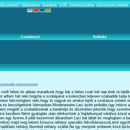
Kik vagyunk?
Adatvédelem
Szabályok
GYÍK
Történet mentése
Hívd meg egy barátod
Csatlakozz!
Belépés
Ismerkedés,partnerkeresés
a múlt héten és abban maradtunk,hogy bár a héten csak két nap érek rá talál
 adtam hát neki,hogyha a szobájukat a koleszban teljesen szabaddá tudja te
 értem felcsörögtem neki,hogy itt vagyok és amikor lejött a szokásos módon 
 és beszélgettünk hármasban.Mindenesetre Laci azért próbálta úgy intézni a
em,megjött a szobatársának a barátnője és diszkréten jelezték,hogy szeretnén
 fázni kezdtem.Némi gyaloglás után elérkeztünk a Vajdahunyad várához,közel
ten egy ilyenre.A jobb kezemmel átkaroltam Laci bal lábát és megfogtam a bal 
mikor) majd meg lettem kínozva néhány speciális fekvőtámasszal,amit együtt c
található néhány liliomból néhány szállal.Na így menjünk emberek közé,biztos