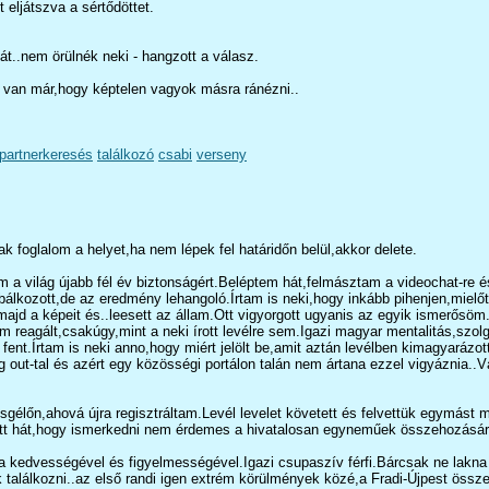
 eljátszva a sértődöttet.
át..nem örülnék neki - hangzott a válasz.
van már,hogy képtelen vagyok másra ránézni..
partnerkeresés
találkozó
csabi
verseny
k foglalom a helyet,ha nem lépek fel határidőn belül,akkor delete.
a világ újabb fél év biztonságért.Beléptem hát,felmásztam a videochat-re é
róbálkozott,de az eredmény lehangoló.Írtam is neki,hogy inkább pihenjen,mielő
jd a képeit és..leesett az állam.Ott vigyorgott ugyanis az egyik ismerősöm.N
m reagált,csakúgy,mint a neki írott levélre sem.Igazi magyar mentalitás,sz
.Írtam is neki anno,hogy miért jelölt be,amit aztán levélben kimagyarázott.L
ming out-tal és azért egy közösségi portálon talán nem ártana ezzel vigyázni
esgélőn,ahová újra regisztráltam.Levél levelet követett és felvettük egymá
odott hát,hogy ismerkedni nem érdemes a hivatalosan egyneműek összehozására
i a kedvességével és figyelmességével.Igazi csupaszív férfi.Bárcsak ne lakna
lálkozni..az első randi igen extrém körülmények közé,a Fradi-Újpest összec