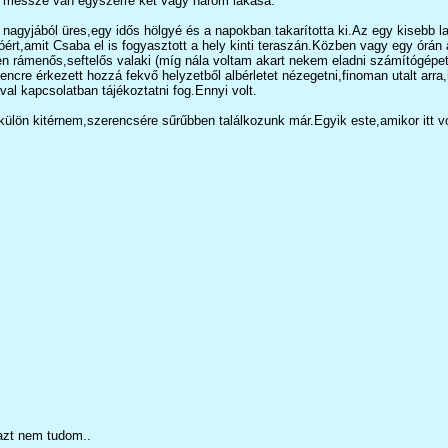
m messze van egyszerre két vagy három lakása.
agyjából üres,egy idős hölgyé és a napokban takarította ki.Az egy kisebb lak
lóért,amit Csaba el is fogyasztott a hely kinti teraszán.Közben vagy egy órá
ámenős,seftelős valaki (míg nála voltam akart nekem eladni számítógépet,la
encre érkezett hozzá fekvő helyzetből albérletet nézegetni,finoman utalt ar
al kapcsolatban tájékoztatni fog.Ennyi volt.
 külön kitérnem,szerencsére sűrűbben találkozunk már.Egyik este,amikor itt v
azt nem tudom..