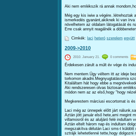
Aki nem emlékszik rá annak mondom,hogy
Még egy kis iwiw a végére..létrehoztak 
ismerkedés gyanánt,akiknek ki van írva 
növelhetem az oldalam látogatását és na
Erre csak annyit reagálnék a döbbeneten
Cimkék:
laci
heteró
szerelem
együtt
2009->2010
2010. January 21.
0 comments
Érdekesen zárult a múlt év vége és indu
Nem mentem.Úgy véltem itt az ideje bez
torkomon akadni.Megnyugtatásomra szokt
Kitaláltam hát hogy ebbe a megnövekede
Aki rendszeresen olvas biztosan emléks
módon nem az az első,hogy "hogy nézel k
Megkerestem márciusi escortomat is és 
Laci még az ünnepek előtt járt nálunk,s
Aztán jött január első hete,ami megint 
villamosról és az aluljáró felé indulta
Aztán eltelt három nap és indultam dolg
megszakítva délután Laci sms-t küldött 
sztrájk lehetetlenné tette,hogy dolgozn