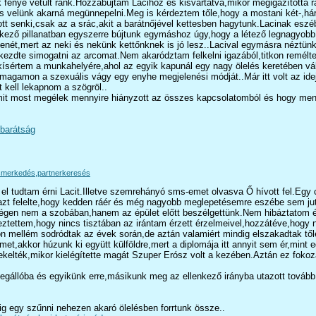
k fénye vetült ránk.Hozzábújtam Lacihoz és kisvártatva,mikor megigazította
s velünk akarná megünnepelni.Meg is kérdeztem tőle,hogy a mostani két-,három
tt senki,csak az a srác,akit a barátnőjével kettesben hagytunk.Lacinak eszéb
ző pillanatban egyszerre bújtunk egymáshoz úgy,hogy a létező legnagyobb fe
 zenét,mert az neki és nekünk kettőnknek is jó lesz..Lacival egymásra néztün
lkezdte simogatni az arcomat.Nem akarództam felkelni igazából,titkon remélte
lkísértem a munkahelyére,ahol az egyik kapunál egy nagy ölelés keretében vá
magamon a szexuális vágy egy enyhe megjelenési módját..Már itt volt az ide
 kell lekapnom a szögröl..
it most megélek mennyire hiányzott az összes kapcsolatomból és hogy menny
barátság
smerkedés,partnerkeresés
 el tudtam érni Lacit.Illetve szemrehányó sms-emet olvasva Ő hívott fel.E
t felelte,hogy kedden ráér és még nagyobb meglepetésemre eszébe sem jutott 
gen nem a szobában,hanem az épület előtt beszélgettünk.Nem hibáztatom érte
ztettem,hogy nincs tisztában az irántam érzett érzelmeivel,hozzátéve,hogy
n mellém sodródtak az évek során,de aztán valamiért mindig elszakadtak től
et,akkor húzunk ki együtt külföldre,mert a diplomája itt annyit sem ér,min
ekelték,mikor kielégítette magát Szuper Erósz volt a kezében.Aztán ez fokoza
megállóba és egyikünk erre,másikunk meg az ellenkező irányba utazott továb
g egy szűnni nehezen akaró ölelésben forrtunk össze..