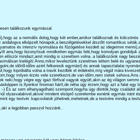
eresen találkozunk egymással.
hogy az a normális dolog,hogy két ember,amikor találkoznak és kölcsönös szi
z andalogva elképzelt hónapok,a beszélgetésekkel átszőtt romantikus séták,a 
folyamatos és intenzív nyomulása és fűzögetése kezdett az idegeimre menni)
lt arra,hogy bizonyítsuk mindketten egymás felé,hogy komolyan gondoljuk a 
éltem először mindazt,amit mindig is szerettem volna..a találkozóink nagy 
álisan kielégíti.Anno,mikor leveleztünk szerelmes lettem belé és ugyanez kö
lni,de időről-időre azért felkeresik egymást) és annak tapasztalatai nyomán n
ogy kipróbálta volna a travik kezdték el érdekelni,míg végül mára kiveszett 
tudom,hogy milyen érzés vele szeretkezni,de van időm,nem sietek sehova.Arr
tek neki,hogy végre egy igazi férfival vagyok együtt,akin az ég világon sem
sképpen is.Ilyenkor finoman hárít,de néha úgy érzem,hogy azt a falat egy la
.. :-) És az sem elhanyagolható szempont,hogyha úgy döntök,hogy családot al
lenül olyasvalakivel,akivel mindent elsöprő szerelembe esnénk egymás iránt
int egy testvér..kapcsolatok jöhetnek,mehetnek,de a testvére mindig a testv
,aki a legjobban passzol hozzánk..