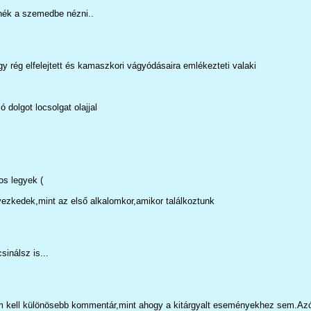
nék a szemedbe nézni..
y rég elfelejtett és kamaszkori vágyódásaira emlékezteti valaki
 dolgot locsolgat olajjal
os legyek (
yezkedek,mint az első alkalomkor,amikor találkoztunk
sinálsz is...
kell különösebb kommentár,mint ahogy a kitárgyalt eseményekhez sem.Azóta p