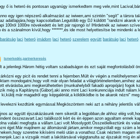
 ő is heteró és pontosan ugyanúgy ismerkedtem meg vele,mint Lacival,bár v
anno egy igen népszerű alkalmazást az iwiwen,ami szintén "segít" a társra ta
az adatlapjára,hogy kapcsolatban.Legutóbb egy DJ küldött "randizni akarok v
pi 100ról 1000re növekedett és lett pár rajongó is! lHirdetnék az iwiwen szí
 és a szánalmon kívül,hogy *******,és ide most helyettesítse be mindenki a 
barátság
laci
heteró
imádom
laci
heteró
szerelem
együtt
barátság
laci
heteró
Ismerkedés,partnerkeresés
lt a jelenlegi.Három hétig voltam szabadságon és ezt saját megfontolásból ö
árkózni egy picit és rendet tenni a fejemben.Múlt év végén a melóhelyemen k
am mondogatni,hogy volt már olyan feladat a világtörténelemben,amihez azt 
tt elvárásba,ami megkerülhetetlen (munkahelyből fakadó apropóján) fogok ka
zik még a Kapitányra (Gábor),aki anno mint Laci konkurenciája indult nálam
i,küldj már magadról egy képgalériát,a köldöködbe is be akarok nézni" meg "h
levelezni kezdtünk egymással.Megköszöntem neki azt a néhány jelentős vált
ajnos az együtt éjszakázásunk nem sikerült a legjobban,de ahhoz elég volt,
mindent összezavart.Laci találkozót kért és én éppen azon agyaltam ennek kap
m volna valaki megfogta a vállam.Laci volt.Mosolygott.Összeölelkeztünk és va
ozni éjjel.Már majdnem az állomásnál jártam,amikor megszólalt egy szám a l
nekem,hogy szeretne kikísérni meló után a vonathoz.Csak néztem magam elé m
i menjek.Laci a vizsgák miatt a lakótársával végigtanulta az éjszakát míg é